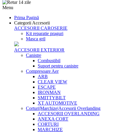
Menu
Prima Pagină
Categorii Accesorii
ACCESORII CAROSERIE
Kit reparatie praguri
Masca gril
ACCESORII EXTERIOR
Canistre
Combustibil
Suport pentru canistre
Compresoare Aer
ARB
CLEAR VIEW
ESCAPE
IRONMAN
SMITTYBILT
XT AUTOMOTIVE
Corturi|Marchize|Accesorii Overlanding
ACCESORII OVERLANDING
ANEXA CORT
CORTURI
MARCHIZE