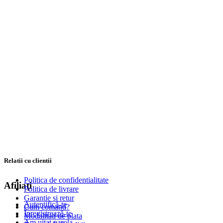
Relatii cu clientii
Politica de confidentialitate
Afiliaţi
Politica de livrare
Garantie si retur
Autentifică-te
Cum comand?
Înregistrează-te
Modalitati de plata
Am uitat parola