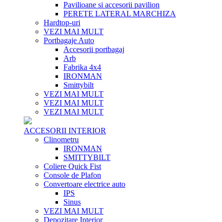
Pavilioane si accesorii pavilion
PERETE LATERAL MARCHIZA
Hardtop-uri
VEZI MAI MULT
Portbagaje Auto
Accesorii portbagaj
Arb
Fabrika 4x4
IRONMAN
Smittybilt
VEZI MAI MULT
VEZI MAI MULT
VEZI MAI MULT
ACCESORII INTERIOR
Clinometru
IRONMAN
SMITTYBILT
Coliere Quick Fist
Console de Plafon
Convertoare electrice auto
IPS
Sinus
VEZI MAI MULT
Depozitare Interior