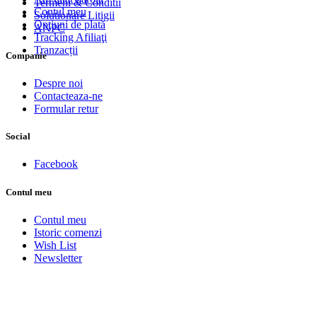
Termeni & Conditii
Contul meu
Solutionare Litigii
Opţiuni de plată
ANPC
Tracking Afiliaţi
Tranzacții
Companie
Despre noi
Contacteaza-ne
Formular retur
Social
Facebook
Contul meu
Contul meu
Istoric comenzi
Wish List
Newsletter