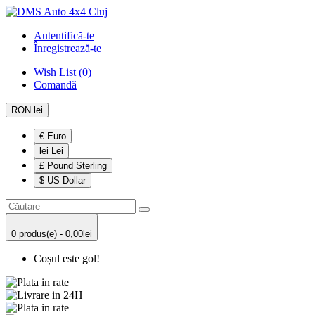
Autentifică-te
Înregistrează-te
Wish List (0)
Comandă
RON lei
€ Euro
lei Lei
£ Pound Sterling
$ US Dollar
0 produs(e) - 0,00lei
Coșul este gol!