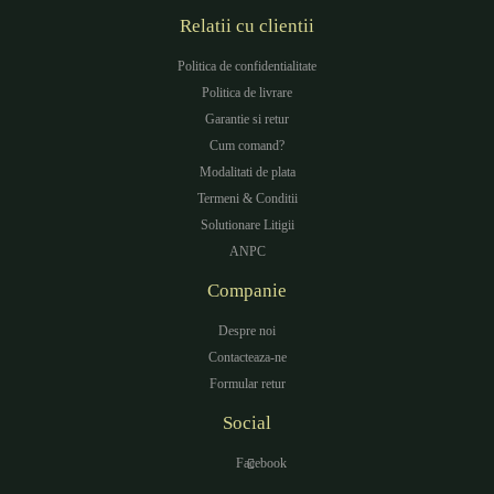
Relatii cu clientii
Politica de confidentialitate
Politica de livrare
Garantie si retur
Cum comand?
Modalitati de plata
Termeni & Conditii
Solutionare Litigii
ANPC
Companie
Despre noi
Contacteaza-ne
Formular retur
Social
Facebook