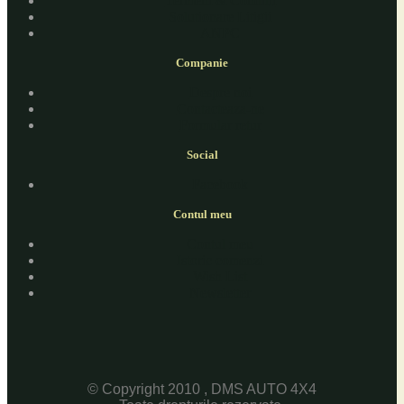
Termeni & Conditii
Solutionare Litigii
ANPC
Companie
Despre noi
Contacteaza-ne
Formular retur
Social
Facebook
Contul meu
Contul meu
Istoric comenzi
Wish List
Newsletter
© Copyright 2010 , DMS AUTO 4X4