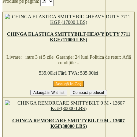
Produse pe pagină:
PIESE MECANICA
PRAGURI
PROIECTOARE OFF-ROAD
PROTECTII / SCUTURI DIVERSE
CHINGA ELASTICA SMITTYBILT-HEAVY DUTY 7711
SCARA PORTBAGAJ
KGF (17000 LBS)
SCUT PROTECTIE
SNORKEL
Livrare: intre 3 si 5 zile Garanție: 24 luni Politica de retur: Află
condițiile ..
SUPORT DE TROLIU
535,00lei
Fără TVA: 535,00lei
TROLII
Pachete promotionale
Adaugă în Coş
Adaugă in Wishlist
Compară produsul
CHINGA REMORCARE SMITTYBILT 9 M - 13607
KGF(30000 LBS)