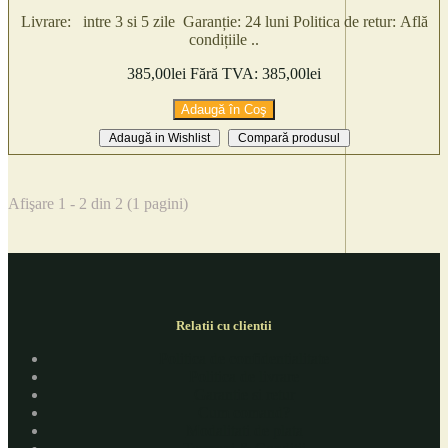
Livrare: intre 3 si 5 zile Garanție: 24 luni Politica de retur: Află
condițiile ..
385,00lei
Fără TVA: 385,00lei
Adaugă în Coş
Adaugă in Wishlist
Compară produsul
Afişare 1 - 2 din 2 (1 pagini)
Relatii cu clientii
Politica de confidentialitate
Politica de livrare
Garantie si retur
Cum comand?
Modalitati de plata