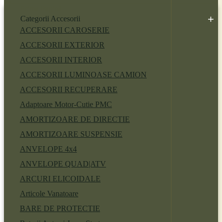
Prima Pagină
Categorii Accesorii
ACCESORII CAROSERIE
ACCESORII EXTERIOR
ACCESORII INTERIOR
ACCESORII LUMINOASE CAMION
ACCESORII RECUPERARE
Adaptoare Motor-Cutie PMC
AMORTIZOARE DE DIRECTIE
AMORTIZOARE SUSPENSIE
ANVELOPE 4x4
ANVELOPE QUAD|ATV
ARCURI ELICOIDALE
Articole Vanatoare
BARE DE PROTECTIE