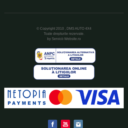
© Copyright 2010 , DMS AUTO 4X4
Toate drepturile rezervate.
by Servicii-Website.ro