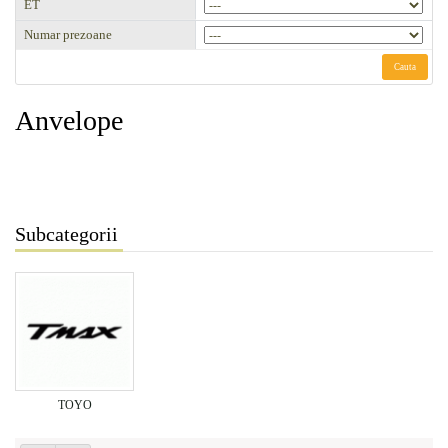
ET
Numar prezoane
Cauta
Anvelope
Subcategorii
TOYO