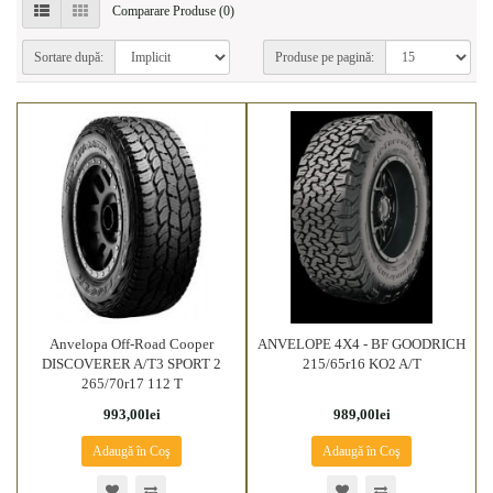
Comparare Produse (0)
Sortare după:
Produse pe pagină:
Anvelopa Off-Road Cooper
ANVELOPE 4X4 - BF GOODRICH
DISCOVERER A/T3 SPORT 2
215/65r16 KO2 A/T
265/70r17 112 T
993,00lei
989,00lei
Adaugă în Coş
Adaugă în Coş