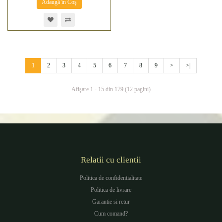
Adaugă în Coş
1
2
3
4
5
6
7
8
9
>
>|
Afişare 1 - 15 din 179 (12 pagini)
Relatii cu clientii
Politica de confidentialitate
Politica de livrare
Garantie si retur
Cum comand?