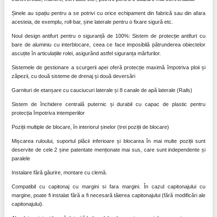
Șinele au spațiu pentru a se potrivi cu orice echipament din fabrică sau din afara
acesteia, de exemplu, roll-bar, șine laterale pentru o fixare sigură etc.
Noul design antifurt pentru o siguranță de 100%: Sistem de protecție antifurt cu
bare de aluminiu cu interblocare, ceea ce face imposibilă pătrunderea obiectelor
ascuțite în articulațiile rolei, asigurând astfel siguranța mărfurilor.
Sistemele de gestionare a scurgerii apei oferă protecție maximă împotriva ploii și
zăpezii, cu două sisteme de drenaj și două deversări
Garnituri de etanșare cu cauciucuri laterale și 8 canale de apă laterale (Rails)
Sistem de închidere centrală puternic și durabil cu capac de plastic pentru
protecția împotriva intemperiilor
Poziții multiple de blocare, în interiorul șinelor (trei poziții de blocare)
Mișcarea ruloului, suportul plăcii inferioare și blocarea în mai multe poziții sunt
deservite de cele 2 șine patentate menționate mai sus, care sunt independente și
paralele
Instalare fără găurire, montare cu clemă.
Compatibil cu capitonaj cu margini si fara margini. În cazul capitonajului cu
margine, poate fi instalat fără a fi necesară tăierea capitonajului (fără modificări ale
capitonajului).