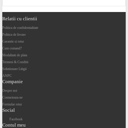
Relatii cu clientii
Politica de confidentialitate
Politica de livrare
Garantie si retur
Cum comand?
Modalitati de plata
Termeni & Conditii
Solutionare Litigii
ANPC
Companie
Despre noi
Contacteaza-ne
Formular retur
Social
Facebook
Contul meu