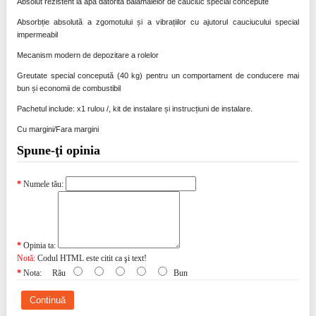
Absolut rezistent la apă datorită balamalelor de cauciuc special concepute
Absorbție absolută a zgomotului și a vibrațiilor cu ajutorul cauciucului special
impermeabil
Mecanism modern de depozitare a rolelor
Greutate special concepută (40 kg) pentru un comportament de conducere mai
bun și economii de combustibil
Pachetul include: x1 rulou /, kit de instalare și instrucțiuni de instalare.
Cu margini/Fara margini
Spune-ţi opinia
Numele tău:
Opinia ta:
Notă:
Codul HTML este citit ca şi text!
Nota:
Rău
Bun
Continuă