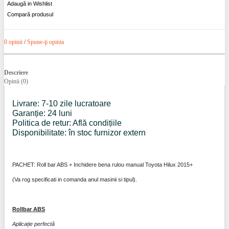
Adaugă in Wishlist
Compară produsul
0 opinii
/
Spune-ţi opinia
Descriere
Opinii (0)
Livrare: 7-10 zile lucratoare
Garanție: 24 luni
Politica de retur: Află condițiile
Disponibilitate: în stoc furnizor extern
PACHET: Roll bar ABS + Inchidere bena rulou manual Toyota Hilux 2015+
(Va rog specificati in comanda anul masinii si tipul).
Rollbar ABS
Aplicație perfectă