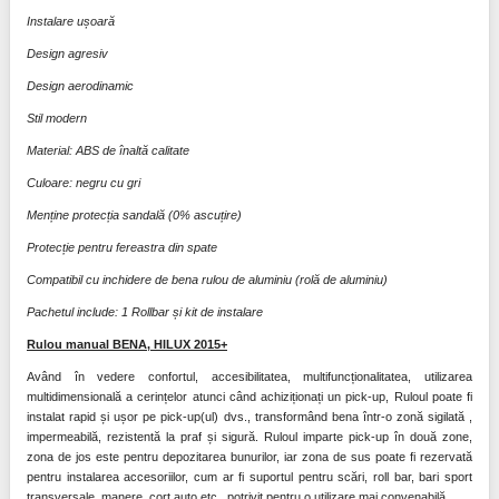
Instalare ușoară
Design agresiv
Design aerodinamic
Stil modern
Material: ABS de înaltă calitate
Culoare: negru cu gri
Menține protecția sandală (0% ascuțire)
Protecție pentru fereastra din spate
Compatibil cu inchidere de bena rulou de aluminiu (rolă de aluminiu)
Pachetul include: 1 Rollbar și kit de instalare
Rulou manual BENA, HILUX 2015+
Având în vedere confortul, accesibilitatea, multifuncționalitatea, utilizarea
multidimensională a cerințelor atunci când achiziționați un pick-up, Ruloul poate fi
instalat rapid și ușor pe pick-up(ul) dvs., transformând bena într-o zonă sigilată ,
impermeabilă, rezistentă la praf și sigură. Ruloul imparte pick-up în două zone,
zona de jos este pentru depozitarea bunurilor, iar zona de sus poate fi rezervată
pentru instalarea accesoriilor, cum ar fi suportul pentru scări, roll bar, bari sport
transversale, manere, cort auto etc., potrivit pentru o utilizare mai convenabilă.