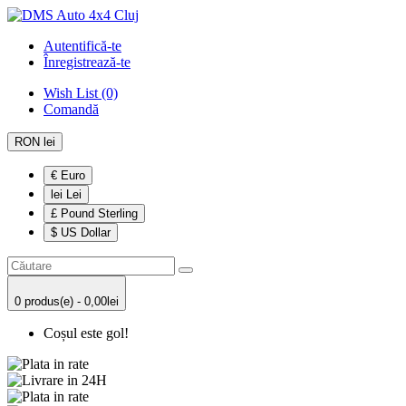
Autentifică-te
Înregistrează-te
Wish List (0)
Comandă
RON lei
€ Euro
lei Lei
£ Pound Sterling
$ US Dollar
0 produs(e) - 0,00lei
Coșul este gol!