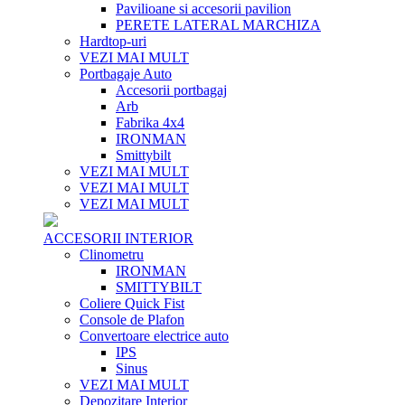
Pavilioane si accesorii pavilion
PERETE LATERAL MARCHIZA
Hardtop-uri
VEZI MAI MULT
Portbagaje Auto
Accesorii portbagaj
Arb
Fabrika 4x4
IRONMAN
Smittybilt
VEZI MAI MULT
VEZI MAI MULT
VEZI MAI MULT
ACCESORII INTERIOR
Clinometru
IRONMAN
SMITTYBILT
Coliere Quick Fist
Console de Plafon
Convertoare electrice auto
IPS
Sinus
VEZI MAI MULT
Depozitare Interior