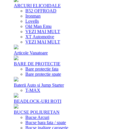
ARCURI ELICOIDALE
B52 OFFROAD
Ironman
Lovells
Old Man Emu
VEZI MAI MULT
XT Automotive
VEZI MAI MULT
Articole Vanatoare
BARE DE PROTECTIE
Bare protectie fata
Bare protectie spate
Baterii Auto si Jump Starter
T-MAX
BEADLOCK-URI ROTI
BUCSE POLIURETAN
Bucse Arcuri
Bucse bara fata / spate
Bucse inaltare caroserie