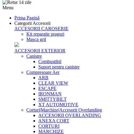
Menu
Prima Pagină
Categorii Accesorii
ACCESORII CAROSERIE
Kit reparatie praguri
Masca gril
ACCESORII EXTERIOR
Canistre
Combustibil
Suport pentru canistre
Compresoare Aer
ARB
CLEAR VIEW
ESCAPE
IRONMAN
SMITTYBILT
XT AUTOMOTIVE
Corturi|Marchize|Accesorii Overlanding
ACCESORII OVERLANDING
ANEXA CORT
CORTURI
MARCHIZE