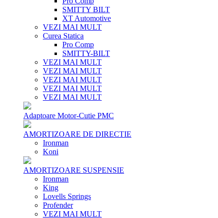
Pro Comp
SMITTY BILT
XT Automotive
VEZI MAI MULT
Curea Statica
Pro Comp
SMITTY-BILT
VEZI MAI MULT
VEZI MAI MULT
VEZI MAI MULT
VEZI MAI MULT
VEZI MAI MULT
Adaptoare Motor-Cutie PMC
AMORTIZOARE DE DIRECTIE
Ironman
Koni
AMORTIZOARE SUSPENSIE
Ironman
King
Lovells Springs
Profender
VEZI MAI MULT