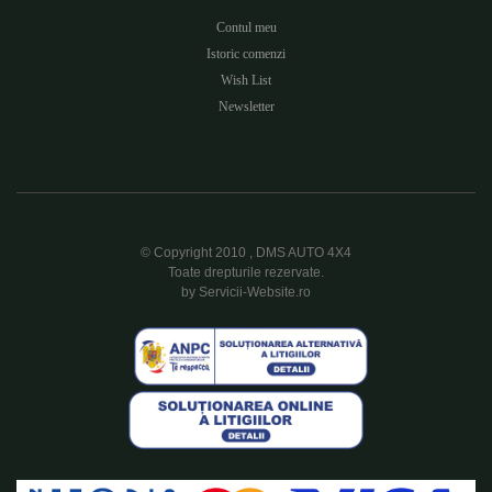
Contul meu
Istoric comenzi
Wish List
Newsletter
© Copyright 2010 , DMS AUTO 4X4
Toate drepturile rezervate.
by Servicii-Website.ro