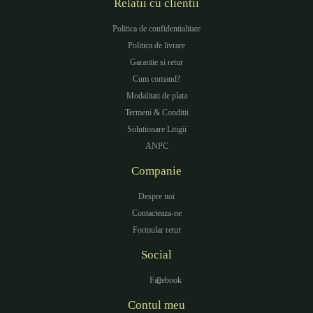
Relatii cu clientii
Politica de confidentialitate
Politica de livrare
Garantie si retur
Cum comand?
Modalitati de plata
Termeni & Conditii
Solutionare Litigii
ANPC
Companie
Despre noi
Contacteaza-ne
Formular retur
Social
Facebook
Contul meu