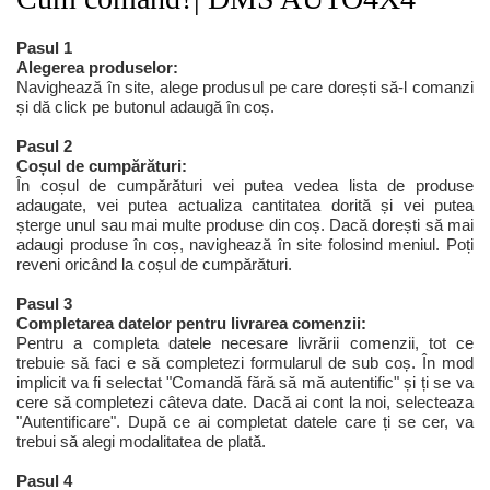
Pasul 1
Alegerea produselor:
Navighează în site, alege produsul pe care dorești să-l comanzi
și dă click pe butonul adaugă în coș.
Pasul 2
Coșul de cumpărături:
În coșul de cumpărături vei putea vedea lista de produse
adaugate, vei putea actualiza cantitatea dorită și vei putea
șterge unul sau mai multe produse din coș. Dacă dorești să mai
adaugi produse în coș, navighează în site folosind meniul. Poți
reveni oricând la coșul de cumpărături.
Pasul 3
Completarea datelor pentru livrarea comenzii:
Pentru a completa datele necesare livrării comenzii, tot ce
trebuie să faci e să completezi formularul de sub coș. În mod
implicit va fi selectat "Comandă fără să mă autentific" și ți se va
cere să completezi câteva date. Dacă ai cont la noi, selecteaza
"Autentificare". După ce ai completat datele care ți se cer, va
trebui să alegi modalitatea de plată.
Pasul 4