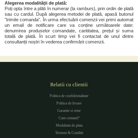
Alegerea modalității de plată:
Poți opta între a plăti în numerar (la ramburs), prin ordin de plată
sau cu cardul. După alegerea metodei de plată, apasă butonul
"trimite comanda". În urma efectuării comenzii vei primi automat
un email de notificare care va conține următoarele date:
denumirea produselor comandate, cantitatea, prețul și suma
totală de plată. În scurt timp vei fi contactat de unul dintre
consultanții noștri în vederea confirmării comenzii.
Relatii cu clientii
Politica de confidentialitate
Politica de livrare
Garantie si retur
Cum comand?
Modalitati de plata
Termeni & Conditii