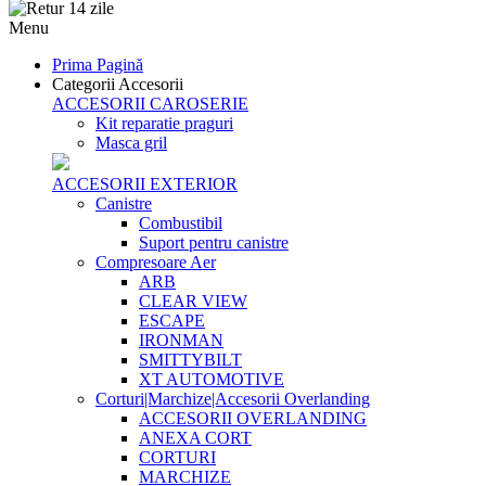
Menu
Prima Pagină
Categorii Accesorii
ACCESORII CAROSERIE
Kit reparatie praguri
Masca gril
ACCESORII EXTERIOR
Canistre
Combustibil
Suport pentru canistre
Compresoare Aer
ARB
CLEAR VIEW
ESCAPE
IRONMAN
SMITTYBILT
XT AUTOMOTIVE
Corturi|Marchize|Accesorii Overlanding
ACCESORII OVERLANDING
ANEXA CORT
CORTURI
MARCHIZE