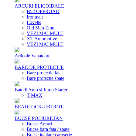
ARCURI ELICOIDALE
B52 OFFROAD
Ironman
Lovells
Old Man Emu
VEZI MAI MULT
XT Automotive
VEZI MAI MULT
Articole Vanatoare
BARE DE PROTECTIE
Bare protectie fata
Bare protectie spate
Baterii Auto si Jump Starter
T-MAX
BEADLOCK-URI ROTI
BUCSE POLIURETAN
Bucse Arcuri
Bucse bara fata / spate
Bucse inaltare caroserie