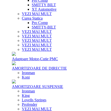
Pro Comp
SMITTY BILT
XT Automotive
VEZI MAI MULT
Curea Statica
Pro Comp
SMITTY-BILT
VEZI MAI MULT
VEZI MAI MULT
VEZI MAI MULT
VEZI MAI MULT
VEZI MAI MULT
Adaptoare Motor-Cutie PMC
AMORTIZOARE DE DIRECTIE
Ironman
Koni
AMORTIZOARE SUSPENSIE
Ironman
King
Lovells Springs
Profender
VEZI MAI MULT