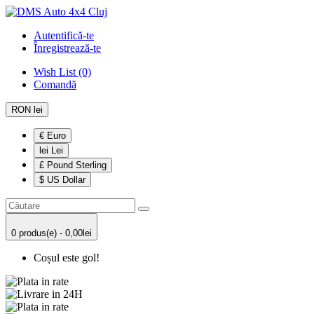
Autentifică-te
Înregistrează-te
Wish List (0)
Comandă
RON lei
€ Euro
lei Lei
£ Pound Sterling
$ US Dollar
0 produs(e) - 0,00lei
Coșul este gol!