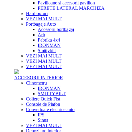
Pavilioane si accesorii pavilion
PERETE LATERAL MARCHIZA
Hardtop-uri
VEZI MAI MULT
Portbagaje Auto
Accesorii portbagaj
Arb
Fabrika 4x4
IRONMAN
Smittybilt
VEZI MAI MULT
VEZI MAI MULT
VEZI MAI MULT
ACCESORII INTERIOR
Clinometru
IRONMAN
SMITTYBILT
Coliere Quick Fist
Console de Plafon
Convertoare electrice auto
IPS
Sinus
VEZI MAI MULT
Depozitare Interior