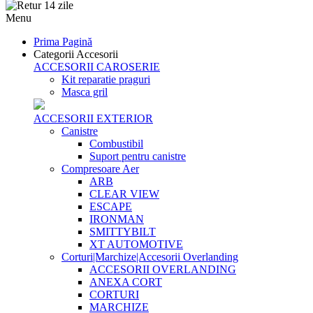
Menu
Prima Pagină
Categorii Accesorii
ACCESORII CAROSERIE
Kit reparatie praguri
Masca gril
ACCESORII EXTERIOR
Canistre
Combustibil
Suport pentru canistre
Compresoare Aer
ARB
CLEAR VIEW
ESCAPE
IRONMAN
SMITTYBILT
XT AUTOMOTIVE
Corturi|Marchize|Accesorii Overlanding
ACCESORII OVERLANDING
ANEXA CORT
CORTURI
MARCHIZE