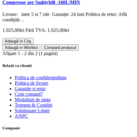
Compresor aer Smittybilt -160L/MIN
Livrare: intre 5 si 7 zile Garanție: 24 luni Politica de retur: Află
condițiile ..
1.925,00lei
Fără TVA: 1.925,00lei
Adaugă în Coş
Adaugă in Wishlist
Compară produsul
Afişare 1 - 2 din 2 (1 pagini)
Relatii cu clientii
Politica de confidentialitate
Politica de livrare
Garantie si retur
Cum comand?
Modalitati de plata
Termeni & Conditii
Solutionare Litigii
ANPC
Companie