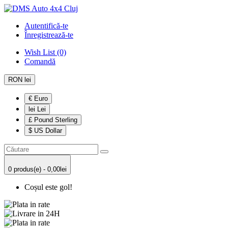
Autentifică-te
Înregistrează-te
Wish List (0)
Comandă
RON lei
€ Euro
lei Lei
£ Pound Sterling
$ US Dollar
0 produs(e) - 0,00lei
Coșul este gol!