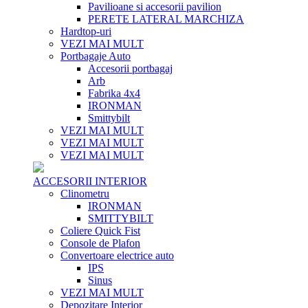
Pavilioane si accesorii pavilion
PERETE LATERAL MARCHIZA
Hardtop-uri
VEZI MAI MULT
Portbagaje Auto
Accesorii portbagaj
Arb
Fabrika 4x4
IRONMAN
Smittybilt
VEZI MAI MULT
VEZI MAI MULT
VEZI MAI MULT
ACCESORII INTERIOR
Clinometru
IRONMAN
SMITTYBILT
Coliere Quick Fist
Console de Plafon
Convertoare electrice auto
IPS
Sinus
VEZI MAI MULT
Depozitare Interior