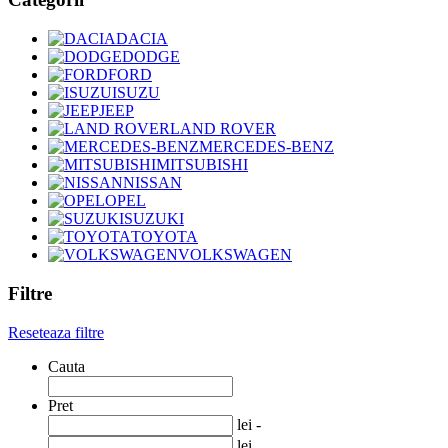
DACIA
DODGE
FORD
ISUZU
JEEP
LAND ROVER
MERCEDES-BENZ
MITSUBISHI
NISSAN
OPEL
SUZUKI
TOYOTA
VOLKSWAGEN
Filtre
Reseteaza filtre
Cauta
Pret
lei -
lei