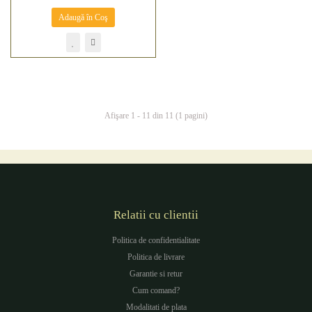
Adaugă în Coş
Afişare 1 - 11 din 11 (1 pagini)
Relatii cu clientii
Politica de confidentialitate
Politica de livrare
Garantie si retur
Cum comand?
Modalitati de plata