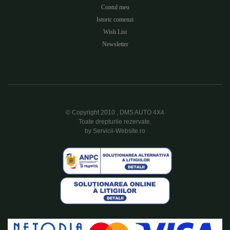
Contul meu
Istoric comenzi
Wish List
Newsletter
© Copyright 2010 , DMS AUTO 4X4
Toate drepturile rezervate.
by Servicii-Website.ro