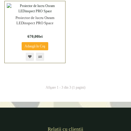
Proiector de lucru Osram
LEDinspect PRO Space
670,00lei
Adaugă în Coş
Afişare 1 - 3 din 3 (1 pagini)
Relatii cu clientii