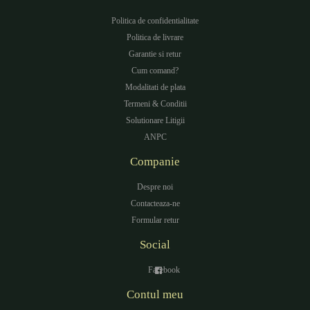
Politica de confidentialitate
Politica de livrare
Garantie si retur
Cum comand?
Modalitati de plata
Termeni & Conditii
Solutionare Litigii
ANPC
Companie
Despre noi
Contacteaza-ne
Formular retur
Social
Facebook
Contul meu