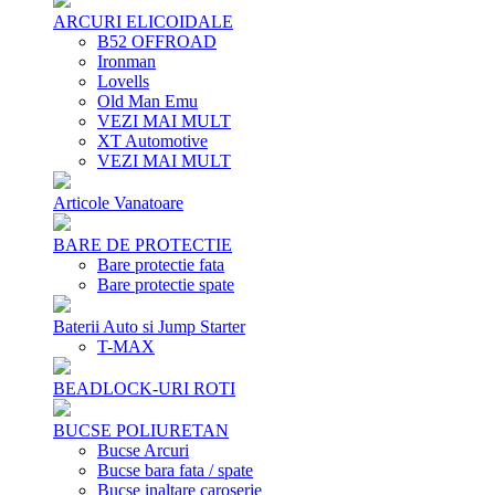
ARCURI ELICOIDALE
B52 OFFROAD
Ironman
Lovells
Old Man Emu
VEZI MAI MULT
XT Automotive
VEZI MAI MULT
Articole Vanatoare
BARE DE PROTECTIE
Bare protectie fata
Bare protectie spate
Baterii Auto si Jump Starter
T-MAX
BEADLOCK-URI ROTI
BUCSE POLIURETAN
Bucse Arcuri
Bucse bara fata / spate
Bucse inaltare caroserie