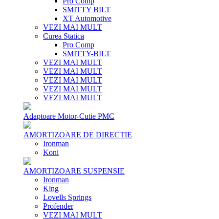
Pro Comp
SMITTY BILT
XT Automotive
VEZI MAI MULT
Curea Statica
Pro Comp
SMITTY-BILT
VEZI MAI MULT
VEZI MAI MULT
VEZI MAI MULT
VEZI MAI MULT
VEZI MAI MULT
Adaptoare Motor-Cutie PMC
AMORTIZOARE DE DIRECTIE
Ironman
Koni
AMORTIZOARE SUSPENSIE
Ironman
King
Lovells Springs
Profender
VEZI MAI MULT