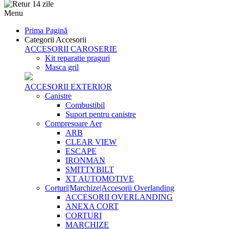
Menu
Prima Pagină
Categorii Accesorii
ACCESORII CAROSERIE
Kit reparatie praguri
Masca gril
ACCESORII EXTERIOR
Canistre
Combustibil
Suport pentru canistre
Compresoare Aer
ARB
CLEAR VIEW
ESCAPE
IRONMAN
SMITTYBILT
XT AUTOMOTIVE
Corturi|Marchize|Accesorii Overlanding
ACCESORII OVERLANDING
ANEXA CORT
CORTURI
MARCHIZE