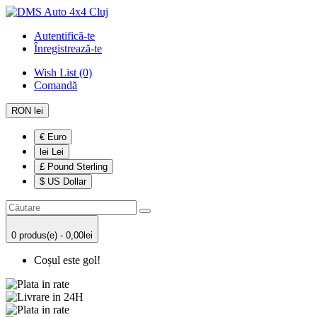
Autentifică-te
Înregistrează-te
Wish List (0)
Comandă
RON lei
€ Euro
lei Lei
£ Pound Sterling
$ US Dollar
0 produs(e) - 0,00lei
Coșul este gol!