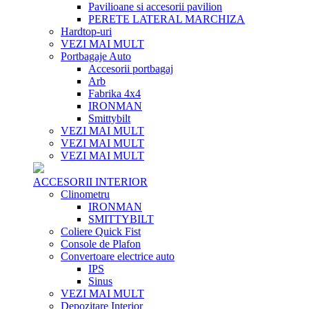
Pavilioane si accesorii pavilion
PERETE LATERAL MARCHIZA
Hardtop-uri
VEZI MAI MULT
Portbagaje Auto
Accesorii portbagaj
Arb
Fabrika 4x4
IRONMAN
Smittybilt
VEZI MAI MULT
VEZI MAI MULT
VEZI MAI MULT
ACCESORII INTERIOR
Clinometru
IRONMAN
SMITTYBILT
Coliere Quick Fist
Console de Plafon
Convertoare electrice auto
IPS
Sinus
VEZI MAI MULT
Depozitare Interior