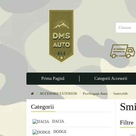
Prima Pagină
Categorii Accesorii
ACCESORII EXTERIOR
Portbagaje Auto
Smittybilt
Smi
Categorii
Filtre
DACIA
DODGE