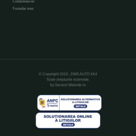
Contacteaza-ne
Formular retur
© Copyright 2010 , DMS AUTO 4X4
Toate drepturile rezervate.
by Servicii-Website.ro