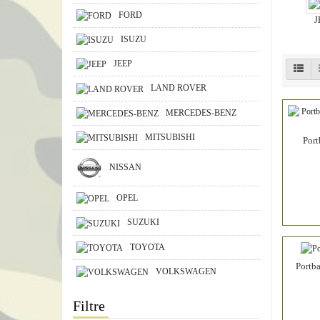
FORD
J
ISUZU
JEEP
LAND ROVER
MERCEDES-BENZ
MITSUBISHI
Port
NISSAN
OPEL
SUZUKI
TOYOTA
Portba
VOLKSWAGEN
Filtre