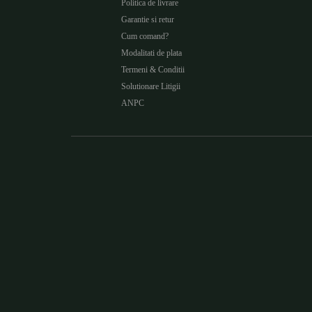
Politica de livrare
Garantie si retur
Cum comand?
Modalitati de plata
Termeni & Conditii
Solutionare Litigii
ANPC