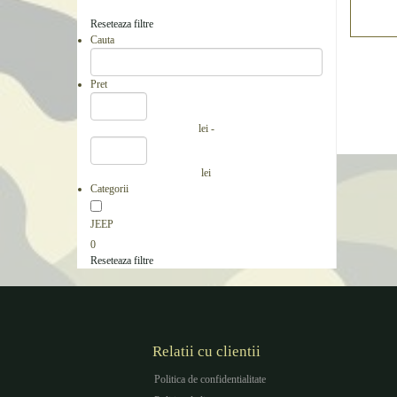
Reseteaza filtre
Cauta
Pret
lei -
lei
Categorii
JEEP
0
Reseteaza filtre
Relatii cu clientii
Politica de confidentialitate