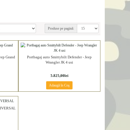
Produse pe pagină:
Jeep Grand
Portbagaj auto Smittybilt Defender - Jeep
Wrangler JK 4 usi
5.825,00lei
Adaugă în Coş
 UNIVERSAL