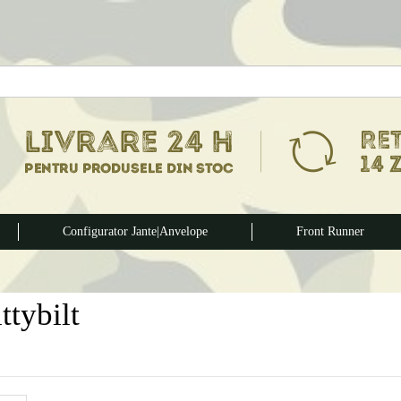
Configurator Jante|Anvelope
Front Runner
ttybilt