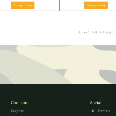
Adaugă în Coş
Adaugă în Coş
Afişare 1 - 5 din 5 (1 pagini)
Companie
Social
Despre noi
Facebook