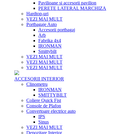
Pavilioane si accesorii pavilion
PERETE LATERAL MARCHIZA
Hardtop-uri
VEZI MAI MULT
Portbagaje Auto
Accesorii portbagaj
Arb
Fabrika 4x4
IRONMAN
Smittybilt
VEZI MAI MULT
VEZI MAI MULT
VEZI MAI MULT
ACCESORII INTERIOR
Clinometru
IRONMAN
SMITTYBILT
Coliere Quick Fist
Console de Plafon
Convertoare electrice auto
IPS
Sinus
VEZI MAI MULT
Depozitare Interior