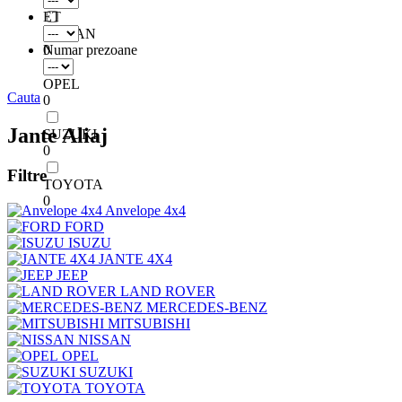
ET
NISSAN
0
Numar prezoane
OPEL
Cauta
0
Jante Aliaj
SUZUKI
0
Filtre
TOYOTA
0
Anvelope 4x4
FORD
ISUZU
JANTE 4X4
JEEP
LAND ROVER
MERCEDES-BENZ
MITSUBISHI
NISSAN
OPEL
SUZUKI
TOYOTA