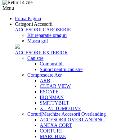
Menu
Prima Pagină
Categorii Accesorii
ACCESORII CAROSERIE
Kit reparatie praguri
Masca gril
ACCESORII EXTERIOR
Canistre
Combustibil
Suport pentru canistre
Compresoare Aer
ARB
CLEAR VIEW
ESCAPE
IRONMAN
SMITTYBILT
XT AUTOMOTIVE
Corturi|Marchize|Accesorii Overlanding
ACCESORII OVERLANDING
ANEXA CORT
CORTURI
MARCHIZE