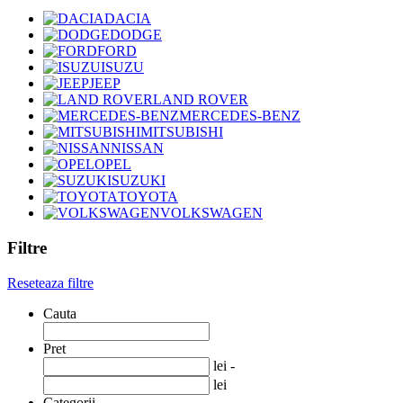
DACIA
DODGE
FORD
ISUZU
JEEP
LAND ROVER
MERCEDES-BENZ
MITSUBISHI
NISSAN
OPEL
SUZUKI
TOYOTA
VOLKSWAGEN
Filtre
Reseteaza filtre
Cauta
Pret
lei -
lei
Categorii