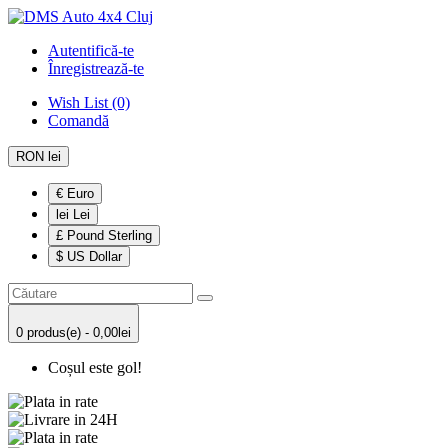
Autentifică-te
Înregistrează-te
Wish List (0)
Comandă
RON lei
€ Euro
lei Lei
£ Pound Sterling
$ US Dollar
0 produs(e) - 0,00lei
Coșul este gol!