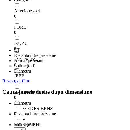
Anvelope 4x4
0
FORD
0
ISUZU
0
ET
Distanta intre prezoane
JANTE 4X4
Numar prezoane
0
Latime(toli)
Diametru
JEEP
Reseteaza filtre
0
Cauta jantele dorite dupa dimensiune
LAND ROVER
0
Diametru
MERCEDES-BENZ
0
Distanta intre prezoane
MITSUBISHI
Latime(toli)
0