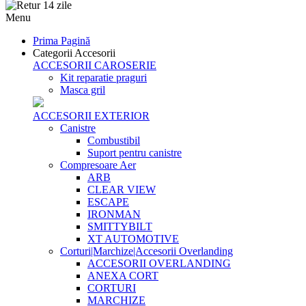
Menu
Prima Pagină
Categorii Accesorii
ACCESORII CAROSERIE
Kit reparatie praguri
Masca gril
ACCESORII EXTERIOR
Canistre
Combustibil
Suport pentru canistre
Compresoare Aer
ARB
CLEAR VIEW
ESCAPE
IRONMAN
SMITTYBILT
XT AUTOMOTIVE
Corturi|Marchize|Accesorii Overlanding
ACCESORII OVERLANDING
ANEXA CORT
CORTURI
MARCHIZE