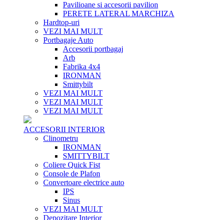
Pavilioane si accesorii pavilion
PERETE LATERAL MARCHIZA
Hardtop-uri
VEZI MAI MULT
Portbagaje Auto
Accesorii portbagaj
Arb
Fabrika 4x4
IRONMAN
Smittybilt
VEZI MAI MULT
VEZI MAI MULT
VEZI MAI MULT
ACCESORII INTERIOR
Clinometru
IRONMAN
SMITTYBILT
Coliere Quick Fist
Console de Plafon
Convertoare electrice auto
IPS
Sinus
VEZI MAI MULT
Depozitare Interior