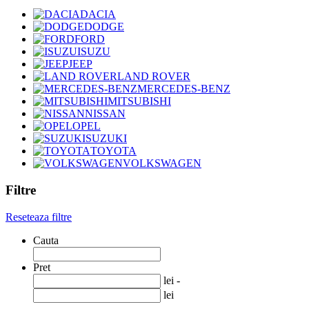
DACIA
DODGE
FORD
ISUZU
JEEP
LAND ROVER
MERCEDES-BENZ
MITSUBISHI
NISSAN
OPEL
SUZUKI
TOYOTA
VOLKSWAGEN
Filtre
Reseteaza filtre
Cauta
Pret
lei -
lei