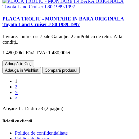
PLACA TROLIU - MONTARE IN BARA ORIGINALA
Toyota Land Cruiser J 80 1989-1997
Livrare: intre 5 si 7 zile Garanție: 2 aniPolitica de retur: Află
condiți..
1.480,00lei
Fără TVA: 1.480,00lei
Adaugă în Coş
Adaugă in Wishlist
Compară produsul
1
2
>
>|
Afişare 1 - 15 din 23 (2 pagini)
Relatii cu clientii
Politica de confidentialitate
Politica de livrare