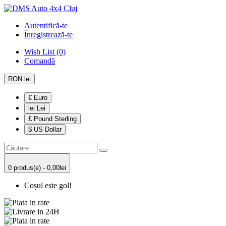
Autentifică-te
Înregistrează-te
Wish List (0)
Comandă
RON lei
€ Euro
lei Lei
£ Pound Sterling
$ US Dollar
0 produs(e) - 0,00lei
Coșul este gol!