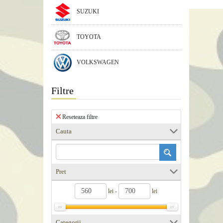
SUZUKI
TOYOTA
VOLKSWAGEN
Filtre
Reseteaza filtre
Cauta
Pret
lei -
lei
Categorii