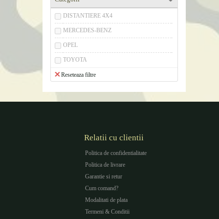
DISTANTIERE 4X4
MERCEDES-BENZ
OPEL
TOYOTA
Reseteaza filtre
Relatii cu clientii
Politica de confidentialitate
Politica de livrare
Garantie si retur
Cum comand?
Modalitati de plata
Termeni & Conditii