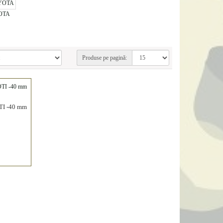
OTA
Produse pe pagină:
I -40 mm