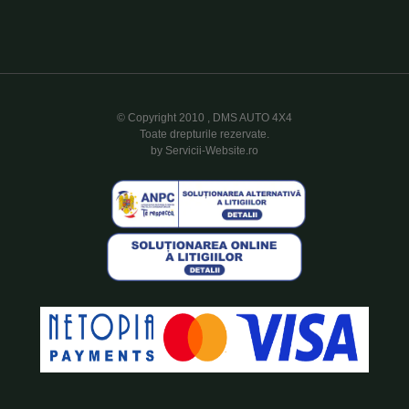
© Copyright 2010 , DMS AUTO 4X4
Toate drepturile rezervate.
by Servicii-Website.ro