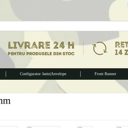
Configurator Jante|Anvelope
Front Runner
mm