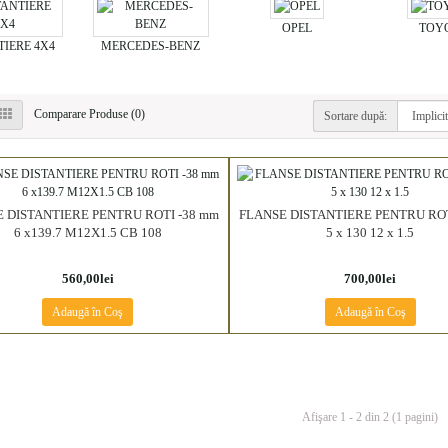
OPEL
TOY
TIERE 4X4
MERCEDES-BENZ
Comparare Produse (0)
Sortare după:
 DISTANTIERE PENTRU ROTI -38 mm
FLANSE DISTANTIERE PENTRU ROT
6 x139.7 M12X1.5 CB 108
5 x 130 12 x 1.5
560,00lei
700,00lei
Adaugă în Coş
Adaugă în Coş
Afişare 1 - 2 din 2 (1 pagini)