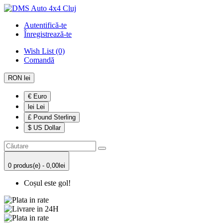
Autentifică-te
Înregistrează-te
Wish List (0)
Comandă
RON lei
€ Euro
lei Lei
£ Pound Sterling
$ US Dollar
0 produs(e) - 0,00lei
Coșul este gol!