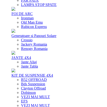
FAR FATA
LAMPA STOP SPATE
FOI DE ARC
Ironman
Old Man Emu
Rubicon Express
Generatoare si Panouri Solare
Crossio
Jackery Romania
Renogy Romania
JANTE 4X4
Jante Aliaj
Jante Tabla
KIT DE SUSPENSIE 4X4
B52 OFFROAD
Bds Suspension
Clayton Offroad
Dobinson
VEZI MAI MULT
EFS
VEZI MAI MULT