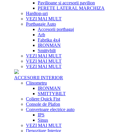
Pavilioane si accesorii pavilion
PERETE LATERAL MARCHIZA
Hardtop-uri
VEZI MAI MULT
Portbagaje Auto
Accesorii portbagaj
Arb
Fabrika 4x4
IRONMAN
Smittybilt
VEZI MAI MULT
VEZI MAI MULT
VEZI MAI MULT
ACCESORII INTERIOR
Clinometru
IRONMAN
SMITTYBILT
Coliere Quick Fist
Console de Plafon
Convertoare electrice auto
IPS
Sinus
VEZI MAI MULT
Depozitare Interior