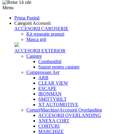
Menu
Prima Pagină
Categorii Accesorii
ACCESORII CAROSERIE
Kit reparatie praguri
Masca gril
ACCESORII EXTERIOR
Canistre
Combustibil
Suport pentru canistre
Compresoare Aer
ARB
CLEAR VIEW
ESCAPE
IRONMAN
SMITTYBILT
XT AUTOMOTIVE
Corturi|Marchize|Accesorii Overlanding
ACCESORII OVERLANDING
ANEXA CORT
CORTURI
MARCHIZE