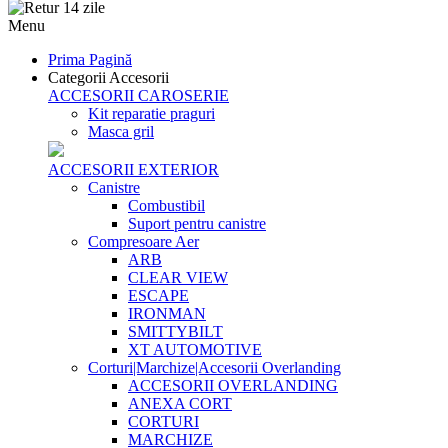
Menu
Prima Pagină
Categorii Accesorii
ACCESORII CAROSERIE
Kit reparatie praguri
Masca gril
ACCESORII EXTERIOR
Canistre
Combustibil
Suport pentru canistre
Compresoare Aer
ARB
CLEAR VIEW
ESCAPE
IRONMAN
SMITTYBILT
XT AUTOMOTIVE
Corturi|Marchize|Accesorii Overlanding
ACCESORII OVERLANDING
ANEXA CORT
CORTURI
MARCHIZE