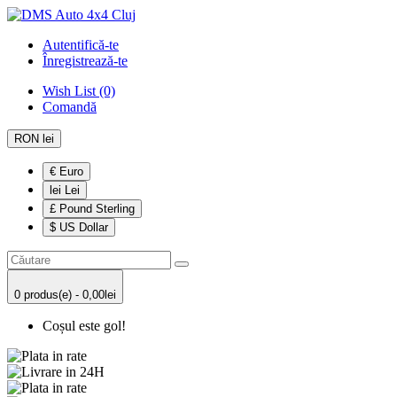
Autentifică-te
Înregistrează-te
Wish List (0)
Comandă
RON lei
€ Euro
lei Lei
£ Pound Sterling
$ US Dollar
0 produs(e) - 0,00lei
Coșul este gol!