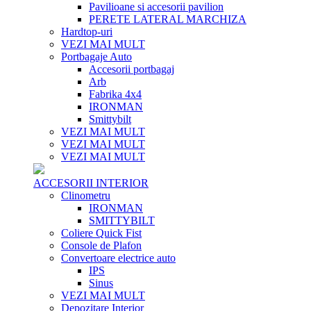
Pavilioane si accesorii pavilion
PERETE LATERAL MARCHIZA
Hardtop-uri
VEZI MAI MULT
Portbagaje Auto
Accesorii portbagaj
Arb
Fabrika 4x4
IRONMAN
Smittybilt
VEZI MAI MULT
VEZI MAI MULT
VEZI MAI MULT
ACCESORII INTERIOR
Clinometru
IRONMAN
SMITTYBILT
Coliere Quick Fist
Console de Plafon
Convertoare electrice auto
IPS
Sinus
VEZI MAI MULT
Depozitare Interior