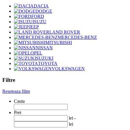
DACIA
DODGE
FORD
ISUZU
JEEP
LAND ROVER
MERCEDES-BENZ
MITSUBISHI
NISSAN
OPEL
SUZUKI
TOYOTA
VOLKSWAGEN
Filtre
Reseteaza filtre
Cauta
Pret
lei -
lei