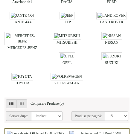
Anvelope 4x4
DACIA
FORD
JANTE 4X4
JEEP
LAND ROVER
MITSUBISHI
NISSAN
MERCEDES-BENZ
OPEL
SUZUKI
TOYOTA
VOLKSWAGEN
Comparare Produse (0)
Sortare după:
Produse pe pagină: