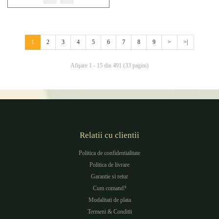
1
2
3
4
5
6
7
8
9
>
>|
Afişare 1 - 15 din 491 (33 pagini)
Relatii cu clientii
Politica de confidentialitate
Politica de livrare
Garantie si retur
Cum comand?
Modalitati de plata
Termeni & Conditii