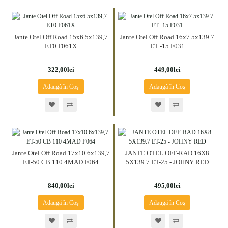
Jante Otel Off Road 15x6 5x139,7
Jante Otel Off Road 16x7 5x139.7
ET0 F061X
ET -15 F031
322,00lei
449,00lei
Adaugă în Coş
Adaugă în Coş
Jante Otel Off Road 17x10 6x139,7
JANTE OTEL OFF-RAD 16X8
ET-50 CB 110 4MAD F064
5X139.7 ET-25 - JOHNY RED
840,00lei
495,00lei
Adaugă în Coş
Adaugă în Coş