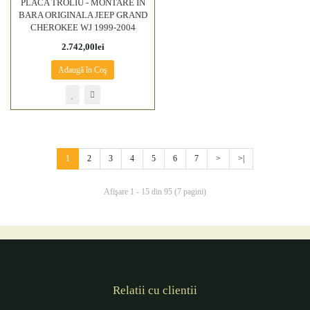
PLACA TROLIU - MONTARE IN
BARA ORIGINALA JEEP GRAND
CHEROKEE WJ 1999-2004
2.742,00lei
Adaugă în Coş
1
2
3
4
5
6
7
>
>|
Afişare 1 - 15 din 95 (7 pagini)
Relatii cu clientii