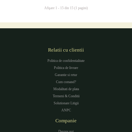
Afişare 1 - 15 din 15 (1 pagini)
Relatii cu clientii
Politica de confidentialitate
Politica de livrare
Garantie si retur
Cum comand?
Modalitati de plata
Termeni & Conditii
Solutionare Litigii
ANPC
Companie
Despre noi