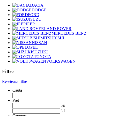
DACIA
DODGE
FORD
ISUZU
JEEP
LAND ROVER
MERCEDES-BENZ
MITSUBISHI
NISSAN
OPEL
SUZUKI
TOYOTA
VOLKSWAGEN
Filtre
Reseteaza filtre
Cauta
Pret
lei -
lei
Categorii