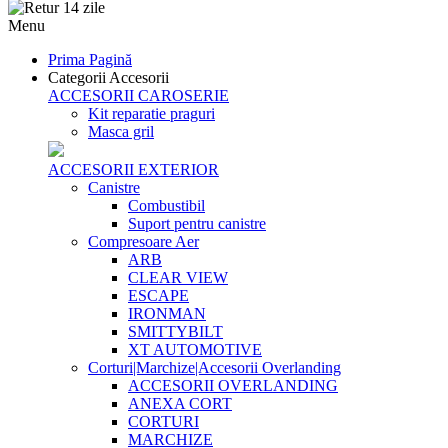
Menu
Prima Pagină
Categorii Accesorii
ACCESORII CAROSERIE
Kit reparatie praguri
Masca gril
ACCESORII EXTERIOR
Canistre
Combustibil
Suport pentru canistre
Compresoare Aer
ARB
CLEAR VIEW
ESCAPE
IRONMAN
SMITTYBILT
XT AUTOMOTIVE
Corturi|Marchize|Accesorii Overlanding
ACCESORII OVERLANDING
ANEXA CORT
CORTURI
MARCHIZE