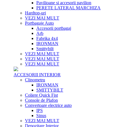
Pavilioane si accesorii pavilion
PERETE LATERAL MARCHIZA
Hardtop-uri
VEZI MAI MULT
Portbagaje Auto
Accesorii portbagaj
Arb
Fabrika 4x4
IRONMAN
Smittybilt
VEZI MAI MULT
VEZI MAI MULT
VEZI MAI MULT
ACCESORII INTERIOR
Clinometru
IRONMAN
SMITTYBILT
Coliere Quick Fist
Console de Plafon
Convertoare electrice auto
IPS
Sinus
VEZI MAI MULT
Depozitare Interior