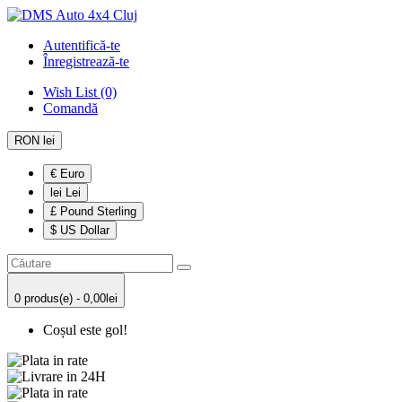
Autentifică-te
Înregistrează-te
Wish List (0)
Comandă
RON lei
€ Euro
lei Lei
£ Pound Sterling
$ US Dollar
0 produs(e) - 0,00lei
Coșul este gol!