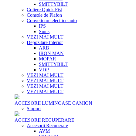
SMITTYBILT
Coliere Quick Fist
Console de Plafon
Convertoare electrice auto
IPS
Sinus
VEZI MAI MULT
Depozitare Interior
ARB
IRON MAN
MOPAR
SMITTYBILT
VDP
VEZI MAI MULT
VEZI MAI MULT
VEZI MAI MULT
VEZI MAI MULT
ACCESORII LUMINOASE CAMION
Stopuri
ACCESORII RECUPERARE
Accesorii Recuperare
AVM