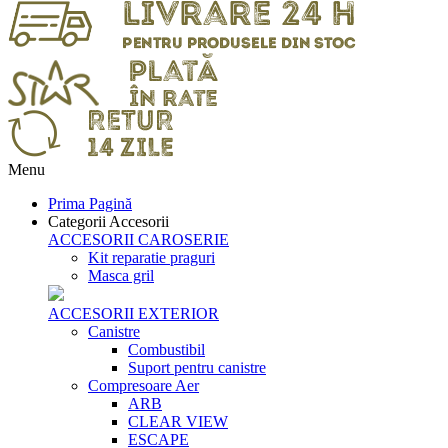
Menu
Prima Pagină
Categorii Accesorii
ACCESORII CAROSERIE
Kit reparatie praguri
Masca gril
ACCESORII EXTERIOR
Canistre
Combustibil
Suport pentru canistre
Compresoare Aer
ARB
CLEAR VIEW
ESCAPE