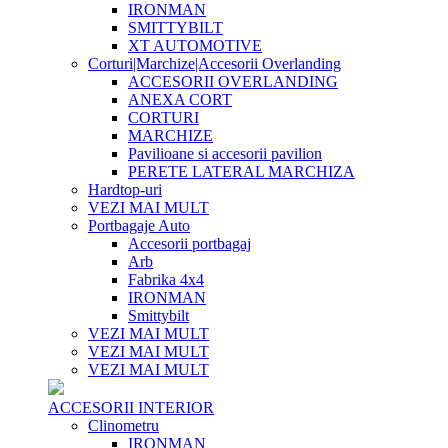
IRONMAN
SMITTYBILT
XT AUTOMOTIVE
Corturi|Marchize|Accesorii Overlanding
ACCESORII OVERLANDING
ANEXA CORT
CORTURI
MARCHIZE
Pavilioane si accesorii pavilion
PERETE LATERAL MARCHIZA
Hardtop-uri
VEZI MAI MULT
Portbagaje Auto
Accesorii portbagaj
Arb
Fabrika 4x4
IRONMAN
Smittybilt
VEZI MAI MULT
VEZI MAI MULT
VEZI MAI MULT
ACCESORII INTERIOR
Clinometru
IRONMAN