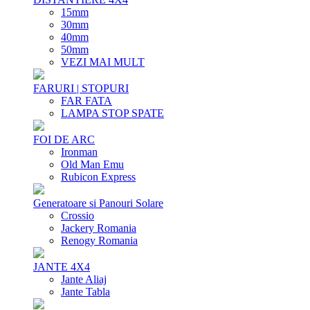
15mm
30mm
40mm
50mm
VEZI MAI MULT
FARURI | STOPURI
FAR FATA
LAMPA STOP SPATE
FOI DE ARC
Ironman
Old Man Emu
Rubicon Express
Generatoare si Panouri Solare
Crossio
Jackery Romania
Renogy Romania
JANTE 4X4
Jante Aliaj
Jante Tabla