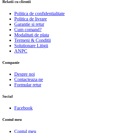
Relatii cu clientii
Politica de confidentialitate
Politica de livrare
Garantie si retur
Cum comand?
Modalitati de plata
Termeni & Conditii
Solutionare Litigii
ANPC
Companie
Despre noi
Contacteaza-ne
Formular retur
Social
Facebook
Contul meu
Contul meu