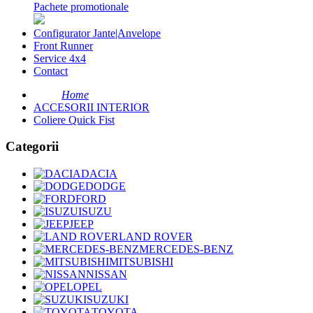
Pachete promotionale
Configurator Jante|Anvelope
Front Runner
Service 4x4
Contact
Home
ACCESORII INTERIOR
Coliere Quick Fist
Categorii
DACIA
DODGE
FORD
ISUZU
JEEP
LAND ROVER
MERCEDES-BENZ
MITSUBISHI
NISSAN
OPEL
SUZUKI
TOYOTA