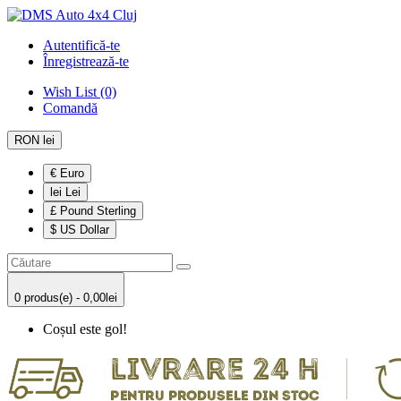
Autentifică-te
Înregistrează-te
Wish List (0)
Comandă
RON lei
€ Euro
lei Lei
£ Pound Sterling
$ US Dollar
0 produs(e) - 0,00lei
Coșul este gol!