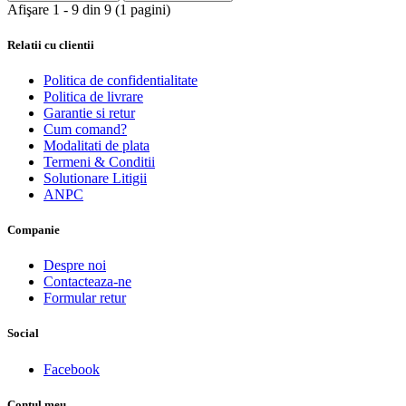
Afişare 1 - 9 din 9 (1 pagini)
Relatii cu clientii
Politica de confidentialitate
Politica de livrare
Garantie si retur
Cum comand?
Modalitati de plata
Termeni & Conditii
Solutionare Litigii
ANPC
Companie
Despre noi
Contacteaza-ne
Formular retur
Social
Facebook
Contul meu