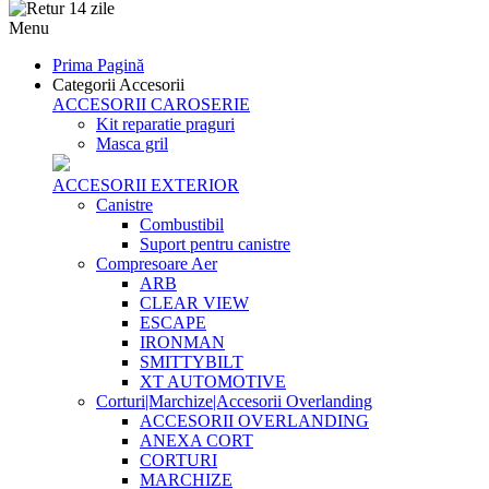
Menu
Prima Pagină
Categorii Accesorii
ACCESORII CAROSERIE
Kit reparatie praguri
Masca gril
ACCESORII EXTERIOR
Canistre
Combustibil
Suport pentru canistre
Compresoare Aer
ARB
CLEAR VIEW
ESCAPE
IRONMAN
SMITTYBILT
XT AUTOMOTIVE
Corturi|Marchize|Accesorii Overlanding
ACCESORII OVERLANDING
ANEXA CORT
CORTURI
MARCHIZE