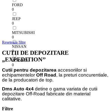
FORD
0
JEEP
0
MITSUBISHI
0
Reseteaza filtre
NISSAN
0
CUTII DE DEPOZITARE
„EXPEDITION’’
TOYOTA
0
Cutii pentru depozitarea
accesoriilor si
echipamentelor
Off Road
, la preturi concurentiale,
de la producatori de top.
Dms Auto 4x4
detine o gama variata de cutii
depozitare Off-Road fabricate din material
calitative.
Filtre