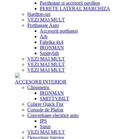
Pavilioane si accesorii pavilion
PERETE LATERAL MARCHIZA
Hardtop-uri
VEZI MAI MULT
Portbagaje Auto
Accesorii portbagaj
Arb
Fabrika 4x4
IRONMAN
Smittybilt
VEZI MAI MULT
VEZI MAI MULT
VEZI MAI MULT
ACCESORII INTERIOR
Clinometru
IRONMAN
SMITTYBILT
Coliere Quick Fist
Console de Plafon
Convertoare electrice auto
IPS
Sinus
VEZI MAI MULT
Depozitare Interior