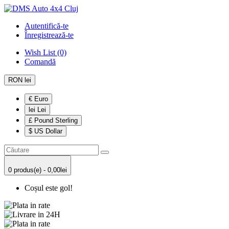
Autentifică-te
Înregistrează-te
Wish List (0)
Comandă
RON lei
€ Euro
lei Lei
£ Pound Sterling
$ US Dollar
0 produs(e) - 0,00lei
Coșul este gol!