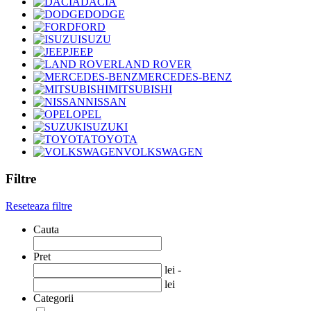
DACIA
DODGE
FORD
ISUZU
JEEP
LAND ROVER
MERCEDES-BENZ
MITSUBISHI
NISSAN
OPEL
SUZUKI
TOYOTA
VOLKSWAGEN
Filtre
Reseteaza filtre
Cauta
Pret
lei -
lei
Categorii