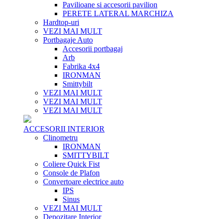
Pavilioane si accesorii pavilion
PERETE LATERAL MARCHIZA
Hardtop-uri
VEZI MAI MULT
Portbagaje Auto
Accesorii portbagaj
Arb
Fabrika 4x4
IRONMAN
Smittybilt
VEZI MAI MULT
VEZI MAI MULT
VEZI MAI MULT
ACCESORII INTERIOR
Clinometru
IRONMAN
SMITTYBILT
Coliere Quick Fist
Console de Plafon
Convertoare electrice auto
IPS
Sinus
VEZI MAI MULT
Depozitare Interior