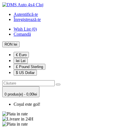
Autentifică-te
Înregistrează-te
Wish List (0)
Comandă
RON lei
€ Euro
lei Lei
£ Pound Sterling
$ US Dollar
0 produs(e) - 0,00lei
Coșul este gol!