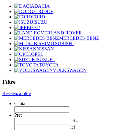
DACIA
DODGE
FORD
ISUZU
JEEP
LAND ROVER
MERCEDES-BENZ
MITSUBISHI
NISSAN
OPEL
SUZUKI
TOYOTA
VOLKSWAGEN
Filtre
Reseteaza filtre
Cauta
Pret
lei -
lei