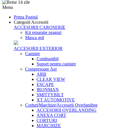
Menu
Prima Pagină
Categorii Accesorii
ACCESORII CAROSERIE
Kit reparatie praguri
Masca gril
ACCESORII EXTERIOR
Canistre
Combustibil
Suport pentru canistre
Compresoare Aer
ARB
CLEAR VIEW
ESCAPE
IRONMAN
SMITTYBILT
XT AUTOMOTIVE
Corturi|Marchize|Accesorii Overlanding
ACCESORII OVERLANDING
ANEXA CORT
CORTURI
MARCHIZE