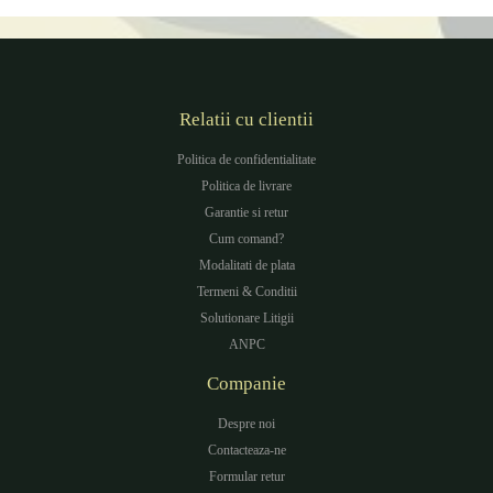
Relatii cu clientii
Politica de confidentialitate
Politica de livrare
Garantie si retur
Cum comand?
Modalitati de plata
Termeni & Conditii
Solutionare Litigii
ANPC
Companie
Despre noi
Contacteaza-ne
Formular retur