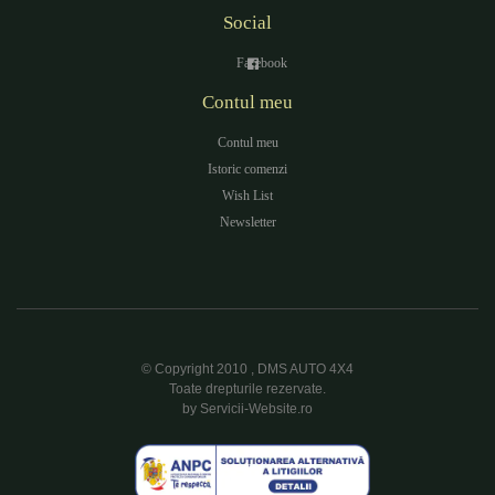
Social
Facebook
Contul meu
Contul meu
Istoric comenzi
Wish List
Newsletter
© Copyright 2010 , DMS AUTO 4X4
Toate drepturile rezervate.
by Servicii-Website.ro