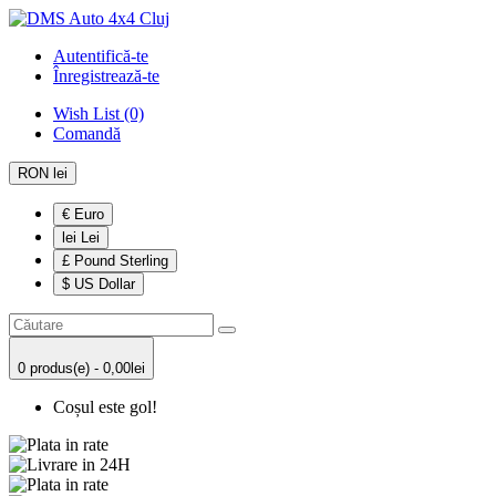
Autentifică-te
Înregistrează-te
Wish List (0)
Comandă
RON lei
€ Euro
lei Lei
£ Pound Sterling
$ US Dollar
0 produs(e) - 0,00lei
Coșul este gol!