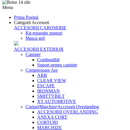
Menu
Prima Pagină
Categorii Accesorii
ACCESORII CAROSERIE
Kit reparatie praguri
Masca gril
ACCESORII EXTERIOR
Canistre
Combustibil
Suport pentru canistre
Compresoare Aer
ARB
CLEAR VIEW
ESCAPE
IRONMAN
SMITTYBILT
XT AUTOMOTIVE
Corturi|Marchize|Accesorii Overlanding
ACCESORII OVERLANDING
ANEXA CORT
CORTURI
MARCHIZE