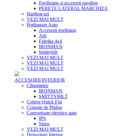
Pavilioane si accesorii pavilion
PERETE LATERAL MARCHIZA
Hardtop-uri
VEZI MAI MULT
Portbagaje Auto
Accesorii portbagaj
Arb
Fabrika 4x4
IRONMAN
Smittybilt
VEZI MAI MULT
VEZI MAI MULT
VEZI MAI MULT
ACCESORII INTERIOR
Clinometru
IRONMAN
SMITTYBILT
Coliere Quick Fist
Console de Plafon
Convertoare electrice auto
IPS
Sinus
VEZI MAI MULT
Depozitare Interior