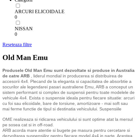
ARCURI ELICOIDALE
0
NISSAN
0
Reseteaza filtre
Old Man Emu
Produsele Old Man Emu
sunt dezvoltate si produse in Australia
de catre ARB
, liderul mondial in producerea si distribuirea de
accesorii 4x4.
Plecand de la eleganta si capacitatea de absorbtie a
socurilor ale legendarei pasari australiene Emu, ARB a conceput un
sistem performant si complex de suspensii pentru toate modelele de
vehicule 4x4. Exista o suspensie ideala pentru fiecare situatie: arcuri
cu foi sau elicoidale, bare de torsiune, amortizoare - mai soft sau
mai ferme functie de tipul si destinatia vehiculului. Suspensiile
OME realizeaza si ridicarea vehiculului si sunt optime atat la mersul
pe sosea cat si in off-road.
ARB acorda mare atentie si bugete pe masura pentru cercetare si
dezvoltarea suspensiilor pentru fiecare model 4x4 in parte. Acestea