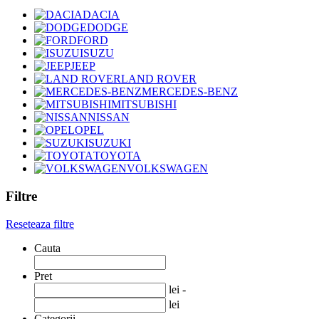
DACIA
DODGE
FORD
ISUZU
JEEP
LAND ROVER
MERCEDES-BENZ
MITSUBISHI
NISSAN
OPEL
SUZUKI
TOYOTA
VOLKSWAGEN
Filtre
Reseteaza filtre
Cauta
Pret
lei -
lei
Categorii