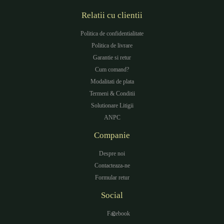
Relatii cu clientii
Politica de confidentialitate
Politica de livrare
Garantie si retur
Cum comand?
Modalitati de plata
Termeni & Conditii
Solutionare Litigii
ANPC
Companie
Despre noi
Contacteaza-ne
Formular retur
Social
Facebook