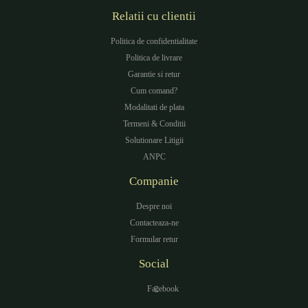
Relatii cu clientii
Politica de confidentialitate
Politica de livrare
Garantie si retur
Cum comand?
Modalitati de plata
Termeni & Conditii
Solutionare Litigii
ANPC
Companie
Despre noi
Contacteaza-ne
Formular retur
Social
Facebook