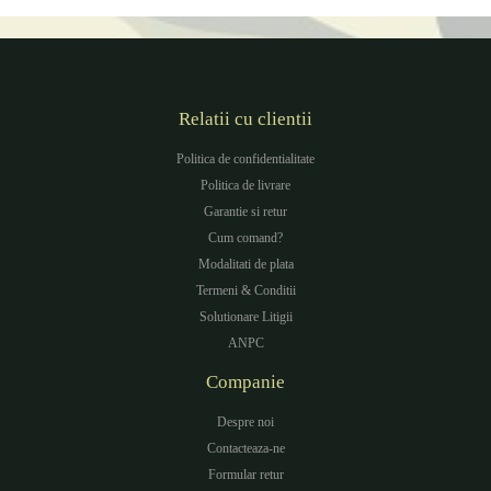
Relatii cu clientii
Politica de confidentialitate
Politica de livrare
Garantie si retur
Cum comand?
Modalitati de plata
Termeni & Conditii
Solutionare Litigii
ANPC
Companie
Despre noi
Contacteaza-ne
Formular retur