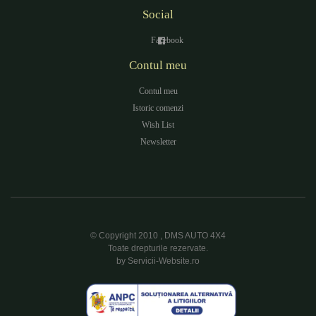
Social
Facebook
Contul meu
Contul meu
Istoric comenzi
Wish List
Newsletter
© Copyright 2010 , DMS AUTO 4X4
Toate drepturile rezervate.
by Servicii-Website.ro