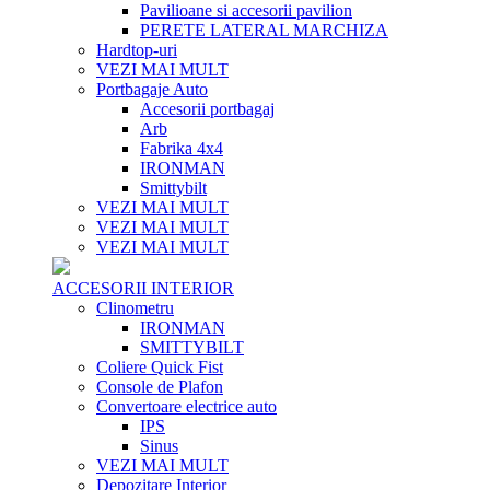
Pavilioane si accesorii pavilion
PERETE LATERAL MARCHIZA
Hardtop-uri
VEZI MAI MULT
Portbagaje Auto
Accesorii portbagaj
Arb
Fabrika 4x4
IRONMAN
Smittybilt
VEZI MAI MULT
VEZI MAI MULT
VEZI MAI MULT
ACCESORII INTERIOR
Clinometru
IRONMAN
SMITTYBILT
Coliere Quick Fist
Console de Plafon
Convertoare electrice auto
IPS
Sinus
VEZI MAI MULT
Depozitare Interior