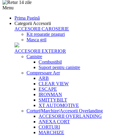
Menu
Prima Pagină
Categorii Accesorii
ACCESORII CAROSERIE
Kit reparatie praguri
Masca gril
ACCESORII EXTERIOR
Canistre
Combustibil
Suport pentru canistre
Compresoare Aer
ARB
CLEAR VIEW
ESCAPE
IRONMAN
SMITTYBILT
XT AUTOMOTIVE
Corturi|Marchize|Accesorii Overlanding
ACCESORII OVERLANDING
ANEXA CORT
CORTURI
MARCHIZE