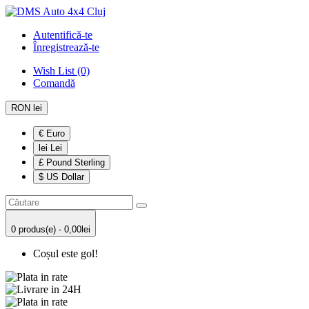
Autentifică-te
Înregistrează-te
Wish List (0)
Comandă
RON lei
€ Euro
lei Lei
£ Pound Sterling
$ US Dollar
0 produs(e) - 0,00lei
Coșul este gol!