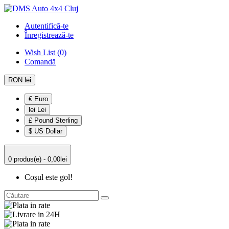
Autentifică-te
Înregistrează-te
Wish List (0)
Comandă
RON lei
€ Euro
lei Lei
£ Pound Sterling
$ US Dollar
0 produs(e) - 0,00lei
Coșul este gol!