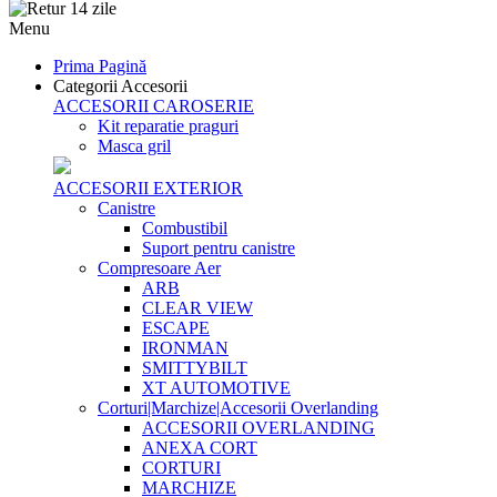
Menu
Prima Pagină
Categorii Accesorii
ACCESORII CAROSERIE
Kit reparatie praguri
Masca gril
ACCESORII EXTERIOR
Canistre
Combustibil
Suport pentru canistre
Compresoare Aer
ARB
CLEAR VIEW
ESCAPE
IRONMAN
SMITTYBILT
XT AUTOMOTIVE
Corturi|Marchize|Accesorii Overlanding
ACCESORII OVERLANDING
ANEXA CORT
CORTURI
MARCHIZE