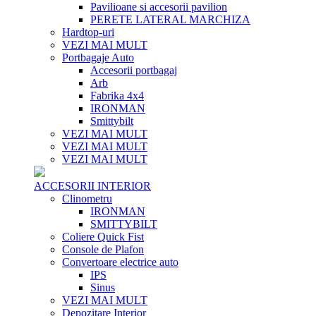
Pavilioane si accesorii pavilion
PERETE LATERAL MARCHIZA
Hardtop-uri
VEZI MAI MULT
Portbagaje Auto
Accesorii portbagaj
Arb
Fabrika 4x4
IRONMAN
Smittybilt
VEZI MAI MULT
VEZI MAI MULT
VEZI MAI MULT
ACCESORII INTERIOR
Clinometru
IRONMAN
SMITTYBILT
Coliere Quick Fist
Console de Plafon
Convertoare electrice auto
IPS
Sinus
VEZI MAI MULT
Depozitare Interior