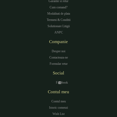
Garantie si retur
Cum comand?
Modalitati de plata
Termeni & Conditii
Solutionare Litigii
ANPC
Companie
Despre noi
Contacteaza-ne
Formular retur
Social
Facebook
Contul meu
Contul meu
Istoric comenzi
Wish List