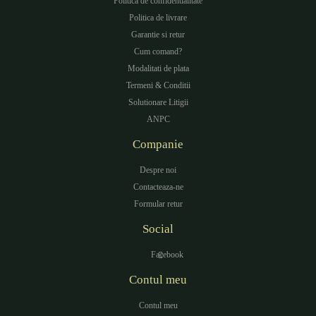
Politica de confidentialitate
Politica de livrare
Garantie si retur
Cum comand?
Modalitati de plata
Termeni & Conditii
Solutionare Litigii
ANPC
Companie
Despre noi
Contacteaza-ne
Formular retur
Social
Facebook
Contul meu
Contul meu