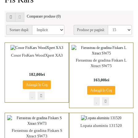
Comparare produse (0)
Sortare după:
Produse pe pagină:
Cosor FisKars WoodXpert XA3
Fierastrau de gradina Fiskars L
Xtract SW75
182,00lei
163,00lei
Adaugă în Coş
Adaugă în Coş
Lopata aluminiu 131520
Fierastrau de gradina Fiskars S
Xtract SW73