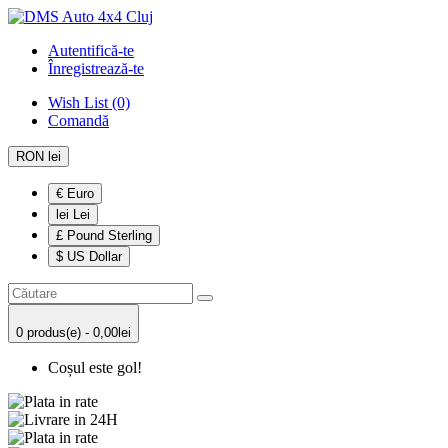
Autentifică-te
Înregistrează-te
Wish List (0)
Comandă
RON lei
€ Euro
lei Lei
£ Pound Sterling
$ US Dollar
0 produs(e) - 0,00lei
Coșul este gol!