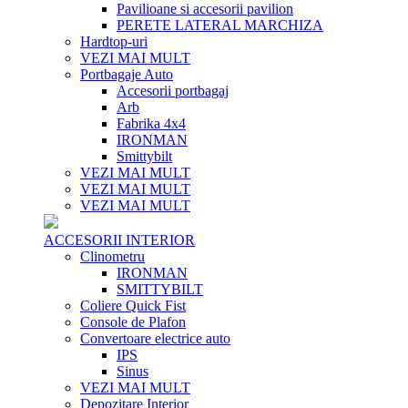
Pavilioane si accesorii pavilion
PERETE LATERAL MARCHIZA
Hardtop-uri
VEZI MAI MULT
Portbagaje Auto
Accesorii portbagaj
Arb
Fabrika 4x4
IRONMAN
Smittybilt
VEZI MAI MULT
VEZI MAI MULT
VEZI MAI MULT
ACCESORII INTERIOR
Clinometru
IRONMAN
SMITTYBILT
Coliere Quick Fist
Console de Plafon
Convertoare electrice auto
IPS
Sinus
VEZI MAI MULT
Depozitare Interior