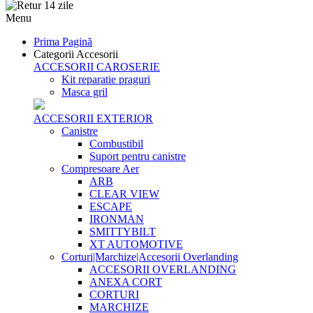
Menu
Prima Pagină
Categorii Accesorii
ACCESORII CAROSERIE
Kit reparatie praguri
Masca gril
ACCESORII EXTERIOR
Canistre
Combustibil
Suport pentru canistre
Compresoare Aer
ARB
CLEAR VIEW
ESCAPE
IRONMAN
SMITTYBILT
XT AUTOMOTIVE
Corturi|Marchize|Accesorii Overlanding
ACCESORII OVERLANDING
ANEXA CORT
CORTURI
MARCHIZE