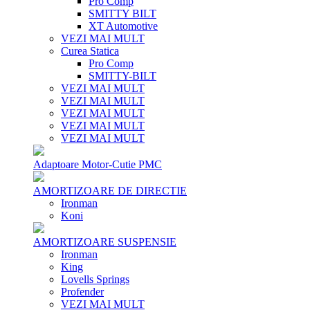
Pro Comp
SMITTY BILT
XT Automotive
VEZI MAI MULT
Curea Statica
Pro Comp
SMITTY-BILT
VEZI MAI MULT
VEZI MAI MULT
VEZI MAI MULT
VEZI MAI MULT
VEZI MAI MULT
Adaptoare Motor-Cutie PMC
AMORTIZOARE DE DIRECTIE
Ironman
Koni
AMORTIZOARE SUSPENSIE
Ironman
King
Lovells Springs
Profender
VEZI MAI MULT