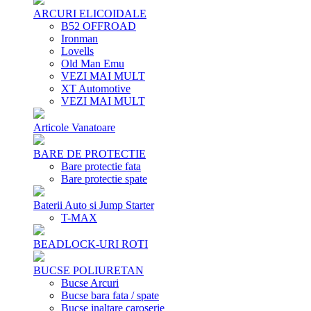
ARCURI ELICOIDALE
B52 OFFROAD
Ironman
Lovells
Old Man Emu
VEZI MAI MULT
XT Automotive
VEZI MAI MULT
Articole Vanatoare
BARE DE PROTECTIE
Bare protectie fata
Bare protectie spate
Baterii Auto si Jump Starter
T-MAX
BEADLOCK-URI ROTI
BUCSE POLIURETAN
Bucse Arcuri
Bucse bara fata / spate
Bucse inaltare caroserie