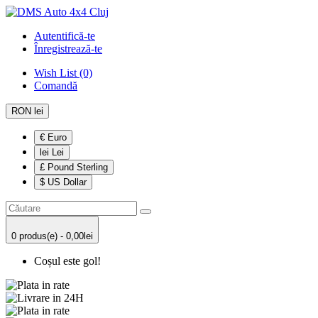
Autentifică-te
Înregistrează-te
Wish List (0)
Comandă
RON lei
€ Euro
lei Lei
£ Pound Sterling
$ US Dollar
0 produs(e) - 0,00lei
Coșul este gol!