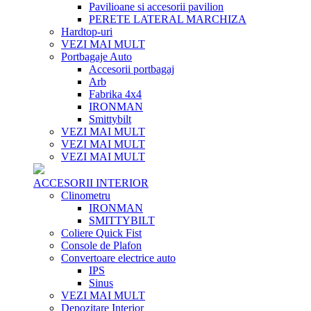
Pavilioane si accesorii pavilion
PERETE LATERAL MARCHIZA
Hardtop-uri
VEZI MAI MULT
Portbagaje Auto
Accesorii portbagaj
Arb
Fabrika 4x4
IRONMAN
Smittybilt
VEZI MAI MULT
VEZI MAI MULT
VEZI MAI MULT
ACCESORII INTERIOR
Clinometru
IRONMAN
SMITTYBILT
Coliere Quick Fist
Console de Plafon
Convertoare electrice auto
IPS
Sinus
VEZI MAI MULT
Depozitare Interior