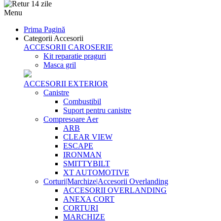
Menu
Prima Pagină
Categorii Accesorii
ACCESORII CAROSERIE
Kit reparatie praguri
Masca gril
ACCESORII EXTERIOR
Canistre
Combustibil
Suport pentru canistre
Compresoare Aer
ARB
CLEAR VIEW
ESCAPE
IRONMAN
SMITTYBILT
XT AUTOMOTIVE
Corturi|Marchize|Accesorii Overlanding
ACCESORII OVERLANDING
ANEXA CORT
CORTURI
MARCHIZE