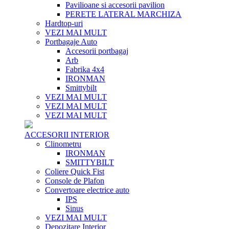
Pavilioane si accesorii pavilion
PERETE LATERAL MARCHIZA
Hardtop-uri
VEZI MAI MULT
Portbagaje Auto
Accesorii portbagaj
Arb
Fabrika 4x4
IRONMAN
Smittybilt
VEZI MAI MULT
VEZI MAI MULT
VEZI MAI MULT
ACCESORII INTERIOR
Clinometru
IRONMAN
SMITTYBILT
Coliere Quick Fist
Console de Plafon
Convertoare electrice auto
IPS
Sinus
VEZI MAI MULT
Depozitare Interior