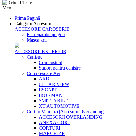
Menu
Prima Pagină
Categorii Accesorii
ACCESORII CAROSERIE
Kit reparatie praguri
Masca gril
ACCESORII EXTERIOR
Canistre
Combustibil
Suport pentru canistre
Compresoare Aer
ARB
CLEAR VIEW
ESCAPE
IRONMAN
SMITTYBILT
XT AUTOMOTIVE
Corturi|Marchize|Accesorii Overlanding
ACCESORII OVERLANDING
ANEXA CORT
CORTURI
MARCHIZE