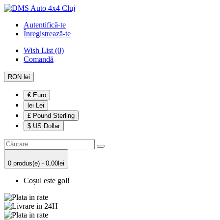
Autentifică-te
Înregistrează-te
Wish List (0)
Comandă
RON lei
€ Euro
lei Lei
£ Pound Sterling
$ US Dollar
0 produs(e) - 0,00lei
Coșul este gol!