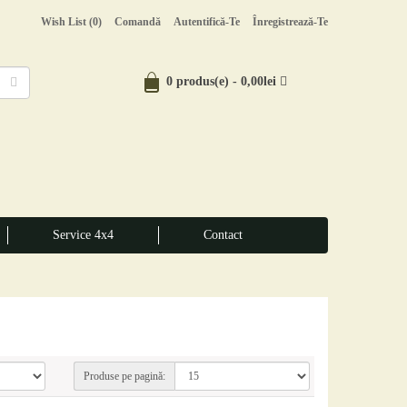
Wish List (0)
Comandă
Autentifică-Te
Înregistrează-Te
0 produs(e) - 0,00lei
Service 4x4
Contact
Produse pe pagină: