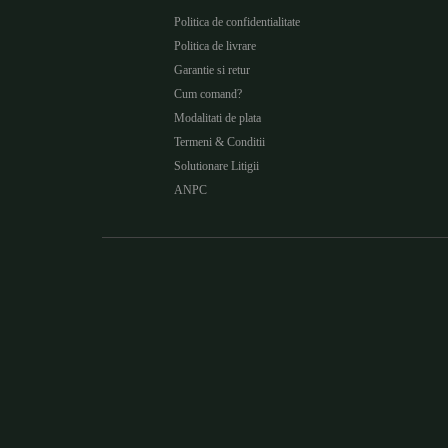
Politica de confidentialitate
Politica de livrare
Garantie si retur
Cum comand?
Modalitati de plata
Termeni & Conditii
Solutionare Litigii
ANPC