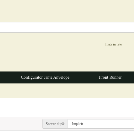
Configurator Jante|Anvelope
Front Runner
Sortare după: