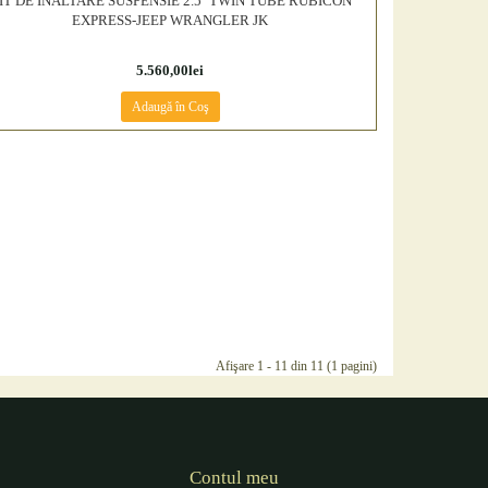
IT DE INALTARE SUSPENSIE 2.5'' TWIN TUBE RUBICON
EXPRESS-JEEP WRANGLER JK
5.560,00lei
Adaugă în Coş
Afişare 1 - 11 din 11 (1 pagini)
Contul meu