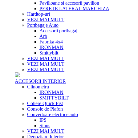
Pavilioane si accesorii pavilion
PERETE LATERAL MARCHIZA
Hardtop-uri
VEZI MAI MULT
Portbagaje Auto
Accesorii portbagaj
Arb
Fabrika 4x4
IRONMAN
Smittybilt
VEZI MAI MULT
VEZI MAI MULT
VEZI MAI MULT
ACCESORII INTERIOR
Clinometru
IRONMAN
SMITTYBILT
Coliere Quick Fist
Console de Plafon
Convertoare electrice auto
IPS
Sinus
VEZI MAI MULT
Depozitare Interior