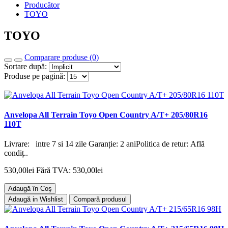
Producător
TOYO
TOYO
Comparare produse (0)
Sortare după:
Produse pe pagină:
Anvelopa All Terrain Toyo Open Country A/T+ 205/80R16
110T
Livrare: intre 7 si 14 zile Garanție: 2 aniPolitica de retur: Află
condiț..
530,00lei
Fără TVA: 530,00lei
Adaugă în Coş
Adaugă in Wishlist
Compară produsul