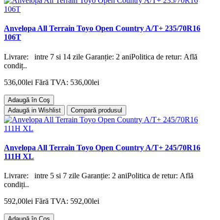
Anvelopa All Terrain Toyo Open Country A/T+ 235/70R16
106T
Livrare: intre 7 si 14 zile Garanție: 2 aniPolitica de retur: Află
condiț..
536,00lei
Fără TVA: 536,00lei
Adaugă în Coş
Adaugă in Wishlist
Compară produsul
Anvelopa All Terrain Toyo Open Country A/T+ 245/70R16
111H XL
Livrare: intre 5 si 7 zile Garanție: 2 aniPolitica de retur: Află
condiți..
592,00lei
Fără TVA: 592,00lei
Adaugă în Coş