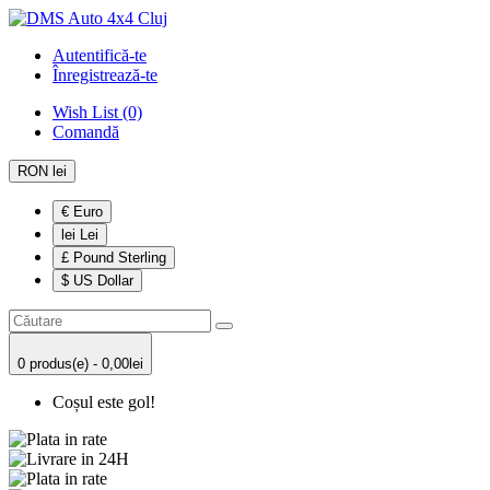
Autentifică-te
Înregistrează-te
Wish List (0)
Comandă
RON lei
€ Euro
lei Lei
£ Pound Sterling
$ US Dollar
0 produs(e) - 0,00lei
Coșul este gol!