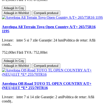
Adaugă în Coş
Adaugă in Wishlist
Compară produsul
Anvelopa All Terrain Toyo Open Country A/T+ 265/75R16
119S
Livrare: intre 5 si 7 zile Garanție: 24 luniPolitica de retur: Află
condi..
752,00lei
Fără TVA: 752,00lei
Adaugă în Coş
Adaugă in Wishlist
Compară produsul
Anvelopa Off-Road TOYO TL OPEN COUNTRY A/T+
(NEU)111T *E* 255/70TR16
Livrare: intre 7 si 14 zile Garanție: 2 aniPolitica de retur: Află
condiț..