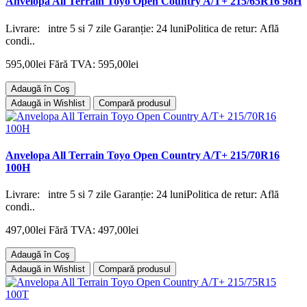
Anvelopa All Terrain Toyo Open Country A/T+ 215/65R16 98H
Livrare: intre 5 si 7 zile Garanție: 24 luniPolitica de retur: Află
condi..
595,00lei
Fără TVA: 595,00lei
Adaugă în Coş
Adaugă in Wishlist
Compară produsul
Anvelopa All Terrain Toyo Open Country A/T+ 215/70R16
100H
Livrare: intre 5 si 7 zile Garanție: 24 luniPolitica de retur: Află
condi..
497,00lei
Fără TVA: 497,00lei
Adaugă în Coş
Adaugă in Wishlist
Compară produsul