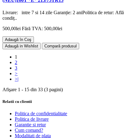
(NEU)100T *E* 215/75TR15
Livrare: intre 7 si 14 zile Garanție: 2 aniPolitica de retur: Află
condiț..
500,00lei
Fără TVA: 500,00lei
Adaugă în Coş
Adaugă in Wishlist
Compară produsul
1
2
3
>
>|
Afişare 1 - 15 din 33 (3 pagini)
Relatii cu clientii
Politica de confidentialitate
Politica de livrare
Garantie si retur
Cum comand?
Modalitati de plata