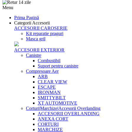
Menu
Prima Pagină
Categorii Accesorii
ACCESORII CAROSERIE
Kit reparatie praguri
Masca gril
ACCESORII EXTERIOR
Canistre
Combustibil
Suport pentru canistre
Compresoare Aer
ARB
CLEAR VIEW
ESCAPE
IRONMAN
SMITTYBILT
XT AUTOMOTIVE
Corturi|Marchize|Accesorii Overlanding
ACCESORII OVERLANDING
ANEXA CORT
CORTURI
MARCHIZE