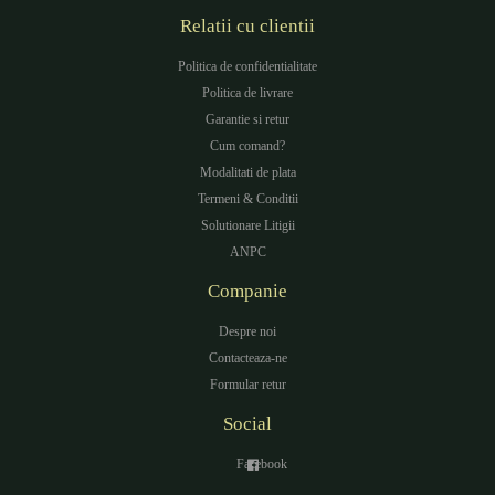
Relatii cu clientii
Politica de confidentialitate
Politica de livrare
Garantie si retur
Cum comand?
Modalitati de plata
Termeni & Conditii
Solutionare Litigii
ANPC
Companie
Despre noi
Contacteaza-ne
Formular retur
Social
Facebook