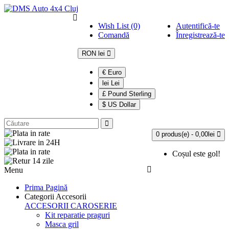
Wish List (0)
Autentifică-te
Comandă
Înregistrează-te
RON lei
€ Euro
lei Lei
£ Pound Sterling
$ US Dollar
0 produs(e) - 0,00lei
Coșul este gol!
Menu
Prima Pagină
Categorii Accesorii
ACCESORII CAROSERIE
Kit reparatie praguri
Masca gril