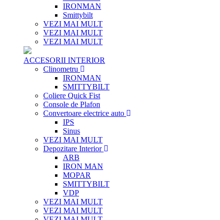
IRONMAN
Smittybilt
VEZI MAI MULT
VEZI MAI MULT
VEZI MAI MULT
ACCESORII INTERIOR
Clinometru
IRONMAN
SMITTYBILT
Coliere Quick Fist
Console de Plafon
Convertoare electrice auto
IPS
Sinus
VEZI MAI MULT
Depozitare Interior
ARB
IRON MAN
MOPAR
SMITTYBILT
VDP
VEZI MAI MULT
VEZI MAI MULT
VEZI MAI MULT