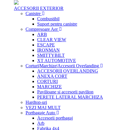
ACCESORII EXTERIOR
Canistre
Combustibil
Suport pentru canistre
Compresoare Aer
ARB
CLEAR VIEW
ESCAPE
IRONMAN
SMITTYBILT
XT AUTOMOTIVE
Corturi|Marchize|Accesorii Overlanding
ACCESORII OVERLANDING
ANEXA CORT
CORTURI
MARCHIZE
Pavilioane si accesorii pavilion
PERETE LATERAL MARCHIZA
Hardtop-uri
VEZI MAI MULT
Portbagaje Auto
Accesorii portbagaj
Arb
Fabrika 4x4