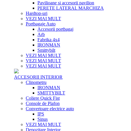
Pavilioane si accesorii pavilion
PERETE LATERAL MARCHIZA
Hardtop-uri
VEZI MAI MULT
Portbagaje Auto
Accesorii portbagaj
Arb
Fabrika 4x4
IRONMAN
Smittybilt
VEZI MAI MULT
VEZI MAI MULT
VEZI MAI MULT
ACCESORII INTERIOR
Clinometru
IRONMAN
SMITTYBILT
Coliere Quick Fist
Console de Plafon
Convertoare electrice auto
IPS
Sinus
VEZI MAI MULT
Depozitare Interior