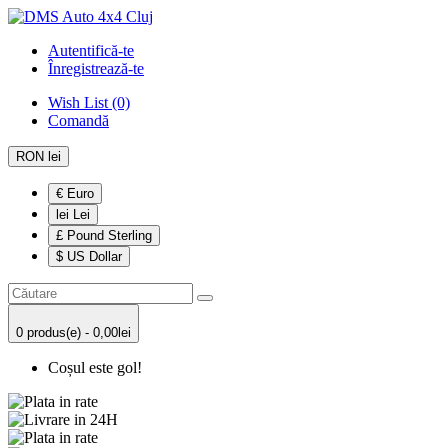
Autentifică-te
Înregistrează-te
Wish List (0)
Comandă
RON lei
€ Euro
lei Lei
£ Pound Sterling
$ US Dollar
0 produs(e) - 0,00lei
Coșul este gol!