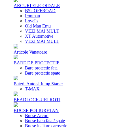
ARCURI ELICOIDALE
B52 OFFROAD
Ironman
Lovells
Old Man Emu
VEZI MAI MULT
XT Automotive
VEZI MAI MULT
Articole Vanatoare
BARE DE PROTECTIE
Bare protectie fata
Bare protectie spate
Baterii Auto si Jump Starter
T-MAX
BEADLOCK-URI ROTI
BUCSE POLIURETAN
Bucse Arcuri
Bucse bara fata / spate
Bucse inaltare caroserie