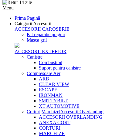
Menu
Prima Pagină
Categorii Accesorii
ACCESORII CAROSERIE
Kit reparatie praguri
Masca gril
ACCESORII EXTERIOR
Canistre
Combustibil
Suport pentru canistre
Compresoare Aer
ARB
CLEAR VIEW
ESCAPE
IRONMAN
SMITTYBILT
XT AUTOMOTIVE
Corturi|Marchize|Accesorii Overlanding
ACCESORII OVERLANDING
ANEXA CORT
CORTURI
MARCHIZE