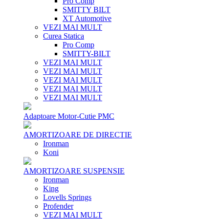
Pro Comp
SMITTY BILT
XT Automotive
VEZI MAI MULT
Curea Statica
Pro Comp
SMITTY-BILT
VEZI MAI MULT
VEZI MAI MULT
VEZI MAI MULT
VEZI MAI MULT
VEZI MAI MULT
Adaptoare Motor-Cutie PMC
AMORTIZOARE DE DIRECTIE
Ironman
Koni
AMORTIZOARE SUSPENSIE
Ironman
King
Lovells Springs
Profender
VEZI MAI MULT