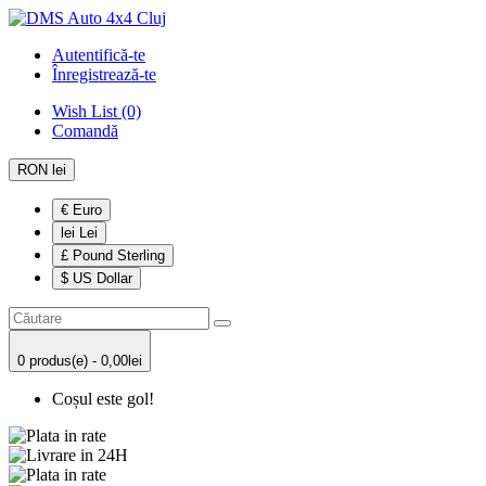
Autentifică-te
Înregistrează-te
Wish List (0)
Comandă
RON lei
€ Euro
lei Lei
£ Pound Sterling
$ US Dollar
0 produs(e) - 0,00lei
Coșul este gol!