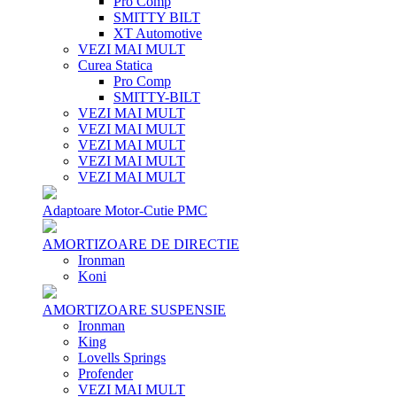
Pro Comp
SMITTY BILT
XT Automotive
VEZI MAI MULT
Curea Statica
Pro Comp
SMITTY-BILT
VEZI MAI MULT
VEZI MAI MULT
VEZI MAI MULT
VEZI MAI MULT
VEZI MAI MULT
Adaptoare Motor-Cutie PMC
AMORTIZOARE DE DIRECTIE
Ironman
Koni
AMORTIZOARE SUSPENSIE
Ironman
King
Lovells Springs
Profender
VEZI MAI MULT