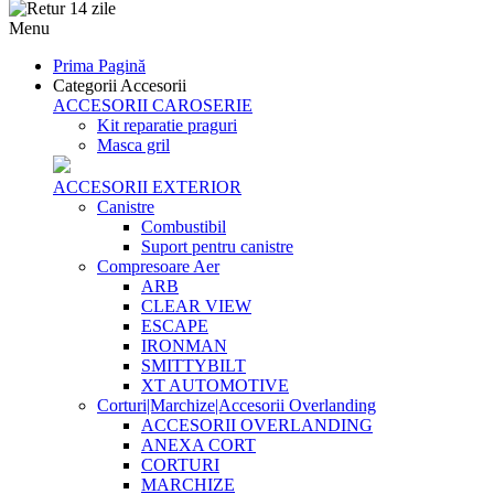
Menu
Prima Pagină
Categorii Accesorii
ACCESORII CAROSERIE
Kit reparatie praguri
Masca gril
ACCESORII EXTERIOR
Canistre
Combustibil
Suport pentru canistre
Compresoare Aer
ARB
CLEAR VIEW
ESCAPE
IRONMAN
SMITTYBILT
XT AUTOMOTIVE
Corturi|Marchize|Accesorii Overlanding
ACCESORII OVERLANDING
ANEXA CORT
CORTURI
MARCHIZE