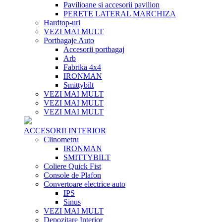
Pavilioane si accesorii pavilion
PERETE LATERAL MARCHIZA
Hardtop-uri
VEZI MAI MULT
Portbagaje Auto
Accesorii portbagaj
Arb
Fabrika 4x4
IRONMAN
Smittybilt
VEZI MAI MULT
VEZI MAI MULT
VEZI MAI MULT
ACCESORII INTERIOR
Clinometru
IRONMAN
SMITTYBILT
Coliere Quick Fist
Console de Plafon
Convertoare electrice auto
IPS
Sinus
VEZI MAI MULT
Depozitare Interior