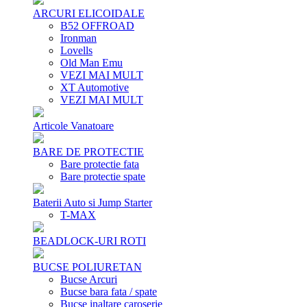
ARCURI ELICOIDALE
B52 OFFROAD
Ironman
Lovells
Old Man Emu
VEZI MAI MULT
XT Automotive
VEZI MAI MULT
Articole Vanatoare
BARE DE PROTECTIE
Bare protectie fata
Bare protectie spate
Baterii Auto si Jump Starter
T-MAX
BEADLOCK-URI ROTI
BUCSE POLIURETAN
Bucse Arcuri
Bucse bara fata / spate
Bucse inaltare caroserie