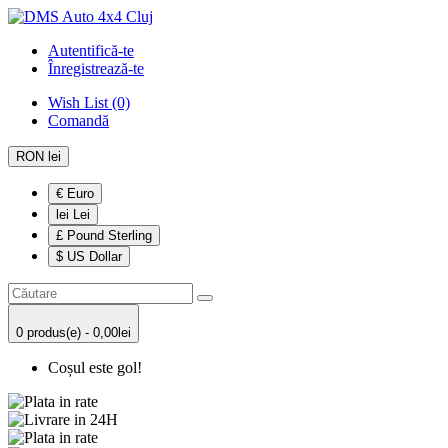
Autentifică-te
Înregistrează-te
Wish List (0)
Comandă
RON lei
€ Euro
lei Lei
£ Pound Sterling
$ US Dollar
0 produs(e) - 0,00lei
Coșul este gol!