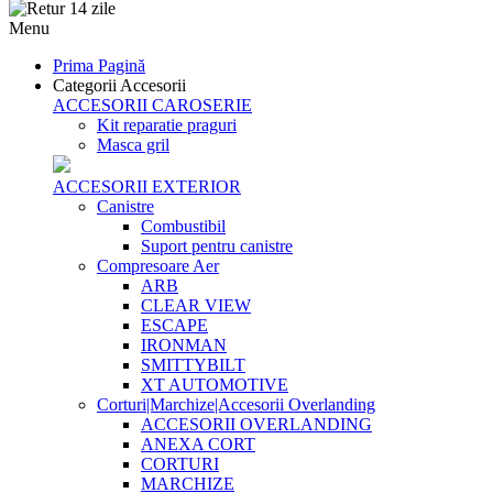
Menu
Prima Pagină
Categorii Accesorii
ACCESORII CAROSERIE
Kit reparatie praguri
Masca gril
ACCESORII EXTERIOR
Canistre
Combustibil
Suport pentru canistre
Compresoare Aer
ARB
CLEAR VIEW
ESCAPE
IRONMAN
SMITTYBILT
XT AUTOMOTIVE
Corturi|Marchize|Accesorii Overlanding
ACCESORII OVERLANDING
ANEXA CORT
CORTURI
MARCHIZE