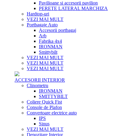
Pavilioane si accesorii pavilion
PERETE LATERAL MARCHIZA
Hardtop-uri
VEZI MAI MULT
Portbagaje Auto
Accesorii portbagaj
Arb
Fabrika 4x4
IRONMAN
Smittybilt
VEZI MAI MULT
VEZI MAI MULT
VEZI MAI MULT
ACCESORII INTERIOR
Clinometru
IRONMAN
SMITTYBILT
Coliere Quick Fist
Console de Plafon
Convertoare electrice auto
IPS
Sinus
VEZI MAI MULT
Depozitare Interior