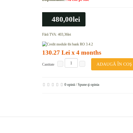
480,00lei
Fără TVA:
403,36lei
130.27 Lei x 4 months
ADAUGĂ ÎN COŞ
Cantitate
0 opinii
/
Spune-ţi opinia