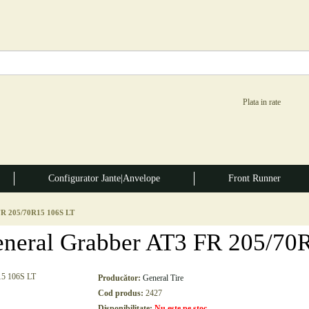
Configurator Jante|Anvelope
Front Runner
 FR 205/70R15 106S LT
General Grabber AT3 FR 205/70
Producător:
General Tire
Cod produs:
2427
Disponibilitate:
Nu este pe stoc