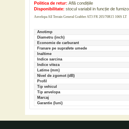
Politica de retur:
Află condițiile
Disponibilitate:
stocul variabil in funcție de furnizo
Anvelopa All Terrain General Grabber AT3 FR 205/70R15 106S LT
Anotimp
Diametru (inch)
Economie de carburant
Franare pe suprafete umede
Inaltime
Indice sarcina
Indice viteza
Latime (mm)
Nivel de zgomot (dB)
Profil
Tip vehicul
Tip anvelopa
Marcaj
Garantie (luni)