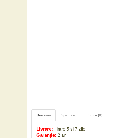
Descriere
Specificaţii
Opinii (0)
Livrare:
intre 5 si 7 zile
Garanție:
2 ani