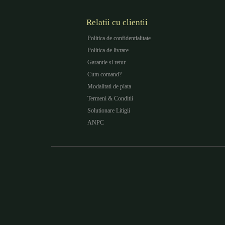
Relatii cu clientii
Politica de confidentialitate
Politica de livrare
Garantie si retur
Cum comand?
Modalitati de plata
Termeni & Conditii
Solutionare Litigii
ANPC