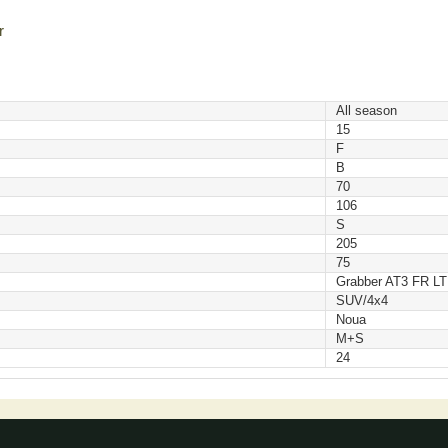
r
All season
15
F
B
70
106
S
205
75
Grabber AT3 FR LT
SUV/4x4
Noua
M+S
24