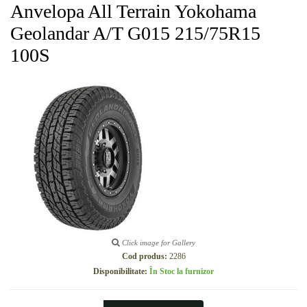
Anvelopa All Terrain Yokohama
Geolandar A/T G015 215/75R15
100S
Click image for Gallery
Cod produs:
2286
Disponibilitate:
În Stoc la furnizor