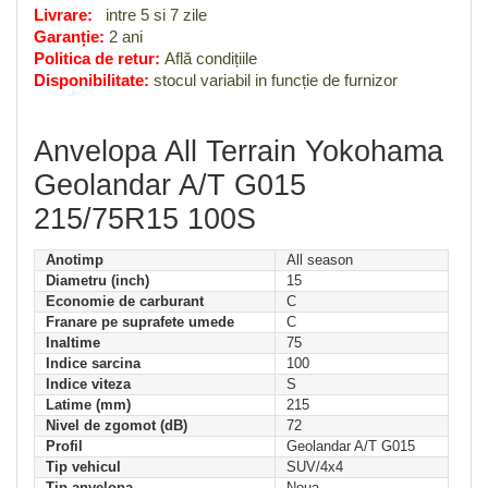
Livrare:
intre 5 si 7 zile
Garanție:
2 ani
Politica de retur:
Află condițiile
Disponibilitate:
stocul variabil in funcție de furnizor
Anvelopa All Terrain Yokohama
Geolandar A/T G015
215/75R15 100S
Anotimp
All season
Diametru (inch)
15
Economie de carburant
C
Franare pe suprafete umede
C
Inaltime
75
Indice sarcina
100
Indice viteza
S
Latime (mm)
215
Nivel de zgomot (dB)
72
Profil
Geolandar A/T G015
Tip vehicul
SUV/4x4