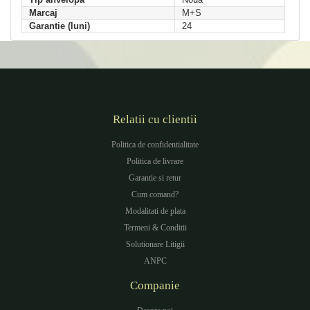
Tip anvelopa
Noua
Marcaj
M+S
Garantie (luni)
24
Relatii cu clientii
Politica de confidentialitate
Politica de livrare
Garantie si retur
Cum comand?
Modalitati de plata
Termeni & Conditii
Solutionare Litigii
ANPC
Companie