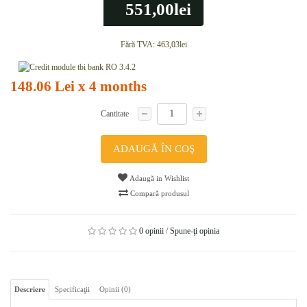
551,00lei
Fără TVA:
463,03lei
148.06 Lei x 4 months
Cantitate
ADAUGĂ ÎN COŞ
Adaugă in Wishlist
Compară produsul
0 opinii
/
Spune-ţi opinia
Descriere
Specificaţii
Opinii (0)