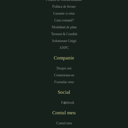
Politica de livrare
Garantie si retur
Cum comand?
Modalitati de plata
Termeni & Conditii
Solutionare Litigii
ANPC
Companie
Despre noi
Contacteaza-ne
Formular retur
Social
Facebook
Contul meu
Contul meu