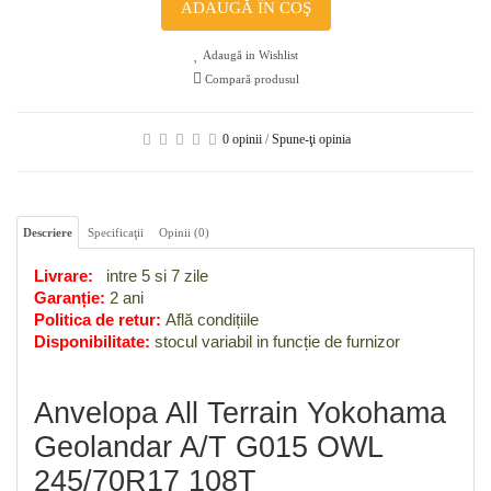
ADAUGĂ ÎN COŞ
Adaugă in Wishlist
Compară produsul
0 opinii
/
Spune-ţi opinia
Descriere
Specificaţii
Opinii (0)
Livrare:
intre 5 si 7 zile
Garanție:
2 ani
Politica de retur:
Află condițiile
Disponibilitate:
stocul variabil in funcție de furnizor
Anvelopa All Terrain Yokohama
Geolandar A/T G015 OWL
245/70R17 108T