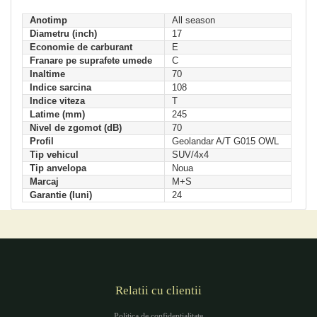
Anotimp
All season
Diametru (inch)
17
Economie de carburant
E
Franare pe suprafete umede
C
Inaltime
70
Indice sarcina
108
Indice viteza
T
Latime (mm)
245
Nivel de zgomot (dB)
70
Profil
Geolandar A/T G015 OWL
Tip vehicul
SUV/4x4
Tip anvelopa
Noua
Marcaj
M+S
Garantie (luni)
24
Relatii cu clientii
Politica de confidentialitate