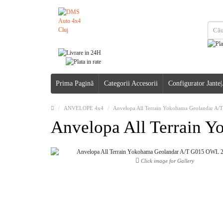
Prima Pagină
Categorii Accesorii
Configurator Jante
ANVELOPE 4x4
Anvelopa All Terrain Yokohama Geolandar A
Anvelopa All Terrain
Click image for Gallery