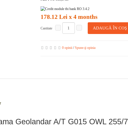
178.12 Lei x 4 months
ADAUGĂ ÎN COŞ
Cantitate
0 opinii
/
Spune-ţi opinia
r
ohama Geolandar A/T G015 OWL 255/