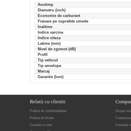
Anotimp
Diametru (inch)
Economie de carburant
Franare pe suprafete umede
Inaltime
Indice sarcina
Indice viteza
Latime (mm)
Nivel de zgomot (dB)
Profil
Tip vehicul
Tip anvelopa
Marcaj
Garantie (luni)
Relatii cu clientii
Compa
Politica de confidentialitate
Despre noi
Politica de livrare
Contacteaz
Garantie si retur
Formular r