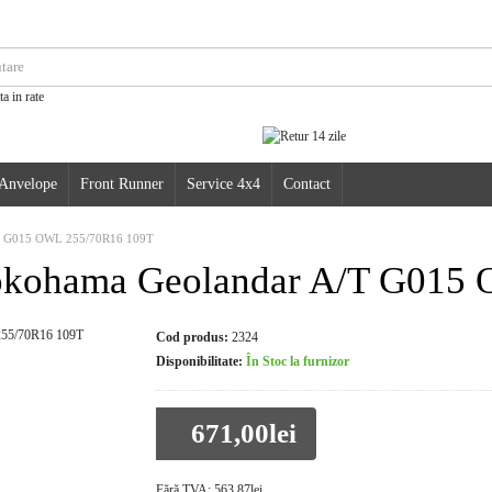
|Anvelope
Front Runner
Service 4x4
Contact
/T G015 OWL 255/70R16 109T
 Yokohama Geolandar A/T G01
Cod produs:
2324
Disponibilitate:
În Stoc la furnizor
671,00lei
Fără TVA:
563,87lei