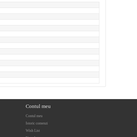
Contul meu
Contul meu
Istoric comenzi
Wish List