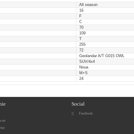
All season
16
F
C
70
109
T
255
72
Geolandar A/T G015 OWL
SUV/4x4
Noua
M+S
24
nie
Social
Facebook
a-ne
etur