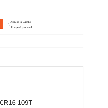
Adaugă in Wishlist
Compară produsul
70R16 109T