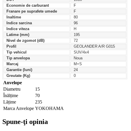
Economie de carburant
F
Franare pe suprafete umede
F
Inaltime
80
Indice sarcina
96
Indice viteza
H
Latime (mm)
195
Nivel de zgomot (dB)
72
Profil
GEOLANDER A/R G015
Tip vehicul
SUV/4x4
Tip anvelopa
Noua
Marcaj
M+S
Garantie (luni)
24
Greutate (Kg)
0
Anvelope
Diametru
15
Înălțime
70
Lățime
235
Marca Anvelope
YOKOHAMA
Spune-ţi opinia