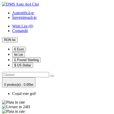
Autentifică-te
Înregistrează-te
Wish List (0)
Comandă
RON lei
€ Euro
lei Lei
£ Pound Sterling
$ US Dollar
0 produs(e) - 0,00lei
Coșul este gol!