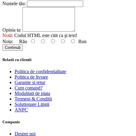
Numele tău:
Opinia ta:
Notă:
Codul HTML este citit ca şi text!
Nota:
Rău
Bun
Continuă
Relatii cu clientii
Politica de confidentialitate
Politica de livrare
Garantie si retur
Cum comand?
Modalitati de plata
Termeni & Conditii
Solutionare Litigii
ANPC
Companie
Despre noi