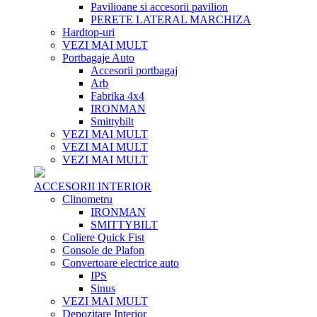
Pavilioane si accesorii pavilion
PERETE LATERAL MARCHIZA
Hardtop-uri
VEZI MAI MULT
Portbagaje Auto
Accesorii portbagaj
Arb
Fabrika 4x4
IRONMAN
Smittybilt
VEZI MAI MULT
VEZI MAI MULT
VEZI MAI MULT
ACCESORII INTERIOR
Clinometru
IRONMAN
SMITTYBILT
Coliere Quick Fist
Console de Plafon
Convertoare electrice auto
IPS
Sinus
VEZI MAI MULT
Depozitare Interior