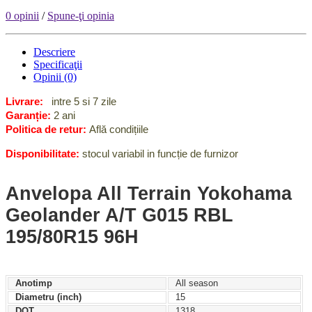
0 opinii
/
Spune-ţi opinia
Descriere
Specificaţii
Opinii (0)
Livrare:
intre 5 si 7 zile
Garanție:
2 ani
Politica de retur:
Află condițiile
Disponibilitate:
stocul variabil in funcție de furnizor
Anvelopa All Terrain Yokohama
Geolander A/T G015 RBL
195/80R15 96H
Anotimp
All season
Diametru (inch)
15
DOT
1318