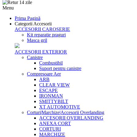
Menu
Prima Pagină
Categorii Accesorii
ACCESORII CAROSERIE
Kit reparatie praguri
Masca gril
ACCESORII EXTERIOR
Canistre
Combustibil
Suport pentru canistre
Compresoare Aer
ARB
CLEAR VIEW
ESCAPE
IRONMAN
SMITTYBILT
XT AUTOMOTIVE
Corturi|Marchize|Accesorii Overlanding
ACCESORII OVERLANDING
ANEXA CORT
CORTURI
MARCHIZE